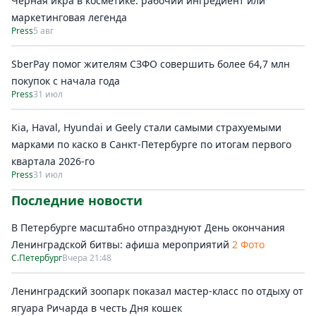
Черная икра в косметике: рабочий ингредиент или
маркетинговая легенда
Press
5 авг
SberPay помог жителям СЗФО совершить более 64,7 млн
покупок c начала года
Press
31 июл
Kia, Haval, Hyundai и Geely стали самыми страхуемыми
марками по каско в Санкт-Петербурге по итогам первого
квартала 2026-го
Press
31 июл
Последние новости
В Петербурге масштабно отпразднуют День окончания
Ленинградской битвы: афиша мероприятий
2 Фото
С.Петербург
Вчера 21:48
Ленинградский зоопарк показал мастер-класс по отдыху от
ягуара Ричарда в честь Дня кошек