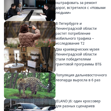
оштрафовать за ремонт
дорог, встретился с «Новыми
людьми»
В Петербурге и
Ленинградской области
растет потребление
мобильного трафика –
исследование T2
Два краеведческих музея
Ленинградской области
стали победителями
грантовой программы ВТБ
Популяция дальневосточного
леопарда выросла в 6 раз
JELAND J6: один кроссовер
для разных сценариев