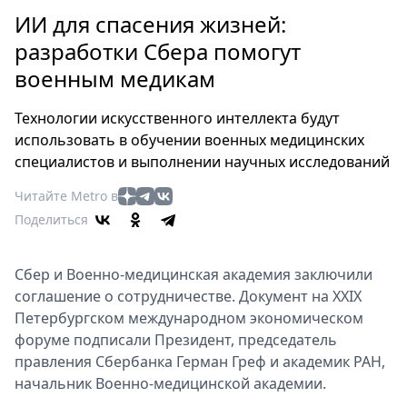
Петербург
ИИ для спасения жизней:
Россия
разработки Сбера помогут
Мир
военным медикам
Здоровье
Еда
Технологии искусственного интеллекта будут
Туризм
использовать в обучении военных медицинских
Мода
специалистов и выполнении научных исследований
Театр
Читайте Metro в
Кино
Поделиться
Афиша
Книги
Сбер и Военно-медицинская академия заключили
Выставки
соглашение о сотрудничестве. Документ на XXIX
Пресс-
Петербургском международном экономическом
релизы
форуме подписали Президент, председатель
О
правления Сбербанка Герман Греф и академик РАН,
Metro
начальник Военно-медицинской академии.
Стримы