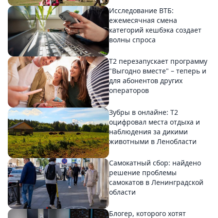
Исследование ВТБ:
ежемесячная смена
категорий кешбэка создает
волны спроса
Т2 перезапускает программу
"Выгодно вместе" – теперь и
для абонентов других
операторов
Зубры в онлайне: Т2
оцифровал места отдыха и
наблюдения за дикими
животными в Ленобласти
Самокатный сбор: найдено
решение проблемы
самокатов в Ленинградской
области
Блогер, которого хотят