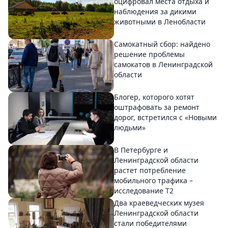
оцифровал места отдыха и
наблюдения за дикими
животными в Ленобласти
Самокатный сбор: найдено
решение проблемы
самокатов в Ленинградской
области
Блогер, которого хотят
оштрафовать за ремонт
дорог, встретился с «Новыми
людьми»
В Петербурге и
Ленинградской области
растет потребление
мобильного трафика –
исследование T2
Два краеведческих музея
Ленинградской области
стали победителями