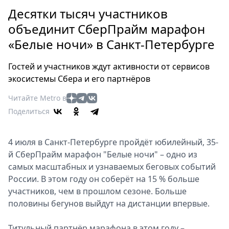
Петербург
Десятки тысяч участников
Россия
объединит СберПрайм марафон
Мир
«Белые ночи» в Санкт-Петербурге
Здоровье
Еда
Гостей и участников ждут активности от сервисов
Туризм
экосистемы Сбера и его партнёров
Мода
Читайте Metro в
Театр
Поделиться
Кино
Афиша
4 июля в Санкт-Петербурге пройдёт юбилейный, 35-
Книги
й СберПрайм марафон "Белые ночи" – одно из
Выставки
самых масштабных и узнаваемых беговых событий
Пресс-
России. В этом году он соберёт на 15 % больше
релизы
участников, чем в прошлом сезоне. Больше
О
половины бегунов выйдут на дистанции впервые.
Metro
Титульный партнёр марафона в этом году –
Стримы