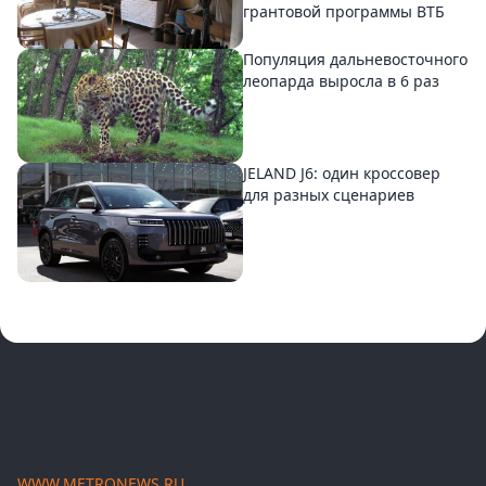
грантовой программы ВТБ
Популяция дальневосточного
леопарда выросла в 6 раз
JELAND J6: один кроссовер
для разных сценариев
WWW.METRONEWS.RU