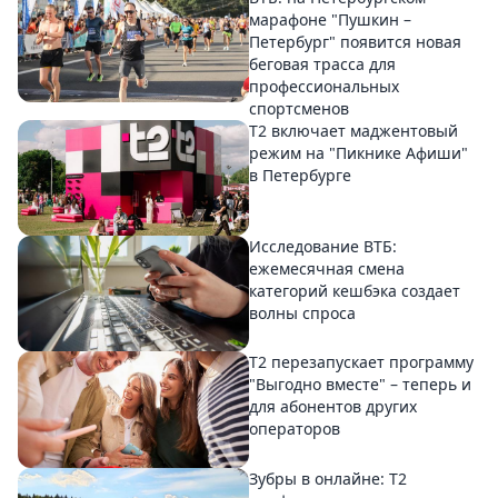
марафоне "Пушкин –
Петербург" появится новая
беговая трасса для
профессиональных
спортсменов
Т2 включает маджентовый
режим на "Пикнике Афиши"
в Петербурге
Исследование ВТБ:
ежемесячная смена
категорий кешбэка создает
волны спроса
Т2 перезапускает программу
"Выгодно вместе" – теперь и
для абонентов других
операторов
Зубры в онлайне: Т2