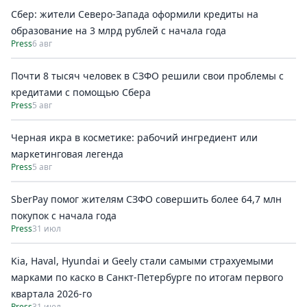
Сбер: жители Северо-Запада оформили кредиты на
образование на 3 млрд рублей с начала года
Press
6 авг
Почти 8 тысяч человек в СЗФО решили свои проблемы с
кредитами с помощью Сбера
Press
5 авг
Черная икра в косметике: рабочий ингредиент или
маркетинговая легенда
Press
5 авг
SberPay помог жителям СЗФО совершить более 64,7 млн
покупок c начала года
Press
31 июл
Kia, Haval, Hyundai и Geely стали самыми страхуемыми
марками по каско в Санкт-Петербурге по итогам первого
квартала 2026-го
Press
31 июл