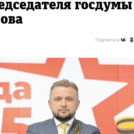
едседателя госдумы
ова
Поделиться