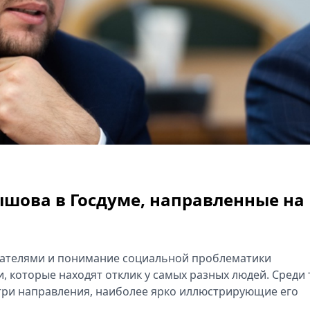
шова в Госдуме, направленные на
рателями и понимание социальной проблематики
 которые находят отклик у с‍амых разных л‍юдей. Среди 
три направления, наиболее ярко иллюстрирующие его