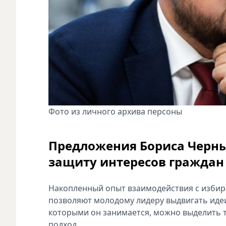
Фото из личного архива персоны
Предложения Бориса Черны
защиту интересов граждан
Накопленный опыт взаимодействия с и‍зби
позволяют молодому лидеру выдвигать идеи,
которыми он з‍анимается, можно выделить 
подход.