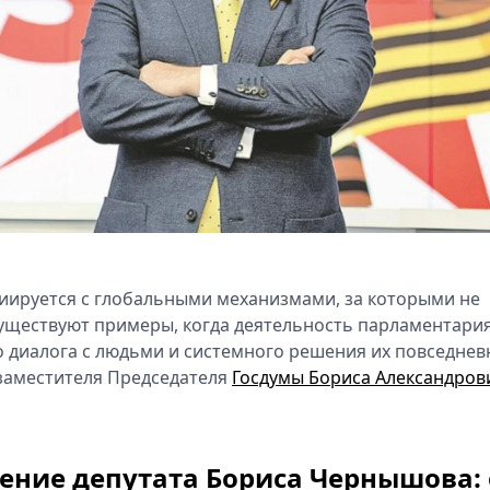
оциируется с глобальными механизмами, за которыми не
 существуют примеры, когда деятельность парламентари
о диалога с людьми и с‍истемного решения их повседне
з‍аместителя Председателя
Госдумы Бориса Александров
ение депутата Бориса Чернышова: 