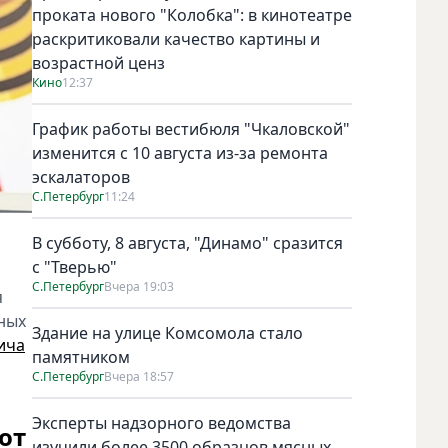
проката нового "Колобка": в кинотеатре
раскритиковали качество картины и
возрастной ценз
Кино
12:37
График работы вестибюля "Чкаловской"
изменится с 10 августа из-за ремонта
эскалаторов
С.Петербург
11:24
В субботу, 8 августа, "Динамо" сразится
с "Тверью"
С.Петербург
Вчера 19:03
я
вных
Здание на улице Комсомола стало
ича
памятником
С.Петербург
Вчера 18:57
Эксперты надзорного ведомства
от
изучили более 3500 образцов мясных