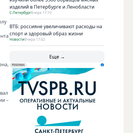
изделий в Петербурге и Ленобласти
С.Петербург
Вчера 17:10
олу
ВТБ: россияне увеличивают расходы на
спорт и здоровый образ жизни
ента
Новости
Вчера 17:02
Еще →
ена,
erid: LdtCK5udn
АО "ГАТР", ИНН: 7841320717
РЕКЛАМА
овал
ии –