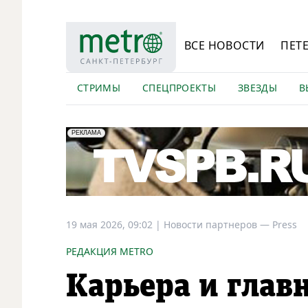
ВСЕ НОВОСТИ
ПЕТ
СТРИМЫ
СПЕЦПРОЕКТЫ
ЗВЕЗДЫ
В
erid: LdtCK5Efv
АО "ГАТР", ИНН: 7841320717
РЕКЛАМА
19 мая 2026, 09:02
|
Новости партнеров —
Press
РЕДАКЦИЯ METRO
Карьера и гла