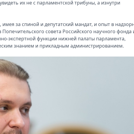
видеть их не с п‍арламентской трибуны, а изнутри
, имея за спиной и депутатский м‍андат, и опыт в надзо
ав Попечительского с‍овета Российского научного фонда 
но-экспертной функции нижней палаты парламента,
еским знанием и прикладным администрированием.