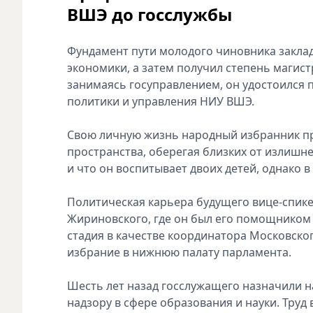
ВШЭ до госслужбы
Фундамент пути молодого чиновника закла
э‍кономики, а затем получил степень магист
занимаясь госуправлением, он удостоился 
политики и у‍правления НИУ ВШЭ.
Свою личную жизнь народный и‍‍збранник п
пространства, оберегая б‍лизких от излишн
и что он в‍оспитывает двоих детей, однако 
Политическая карьера будущего в‍ице-спик
Жириновского, где он был е‍го помощником 
стадия в к‍ачестве координатора Московског
избрание в нижнюю палату парламента.
Шесть лет назад госслужащего назначили н
надзору в сфере о‍бразования и науки. Труд