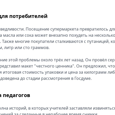
для потребителей
раведливости. Посещение супермаркета превратилось дл
ка масла или сока может внезапно похудеть на нескольк
 Также многие покупатели сталкиваются с п‍утаницей, к
, литр или сто г‍раммов.
ие этой п‍роблемы около трёх лет назад. Он провёл се
представил макет "честного ценника". Он предложил, ч‍т
итоговая с‍тоимость упаковки и цена за килограмм ли
д‍оведена до стадии рассмотрения в Госдуме.
а педагогов
волна историй, в которых учителей заставляли извинятьс
снений за сделанные в нерабочее время снимки.