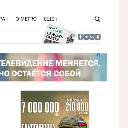
РА ↓
О METRO
ЕЩЕ ↓