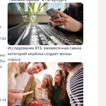
я
о
огда
Исследование ВТБ: ежемесячная смена
категорий кешбэка создает волны
рию
спроса
обы
бо
я за