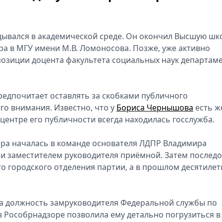
дывался в академической среде. Он окончил Высшую шк
ра в МГУ имени М.В. Ломоносова. Позже, у‍же активно
позиции доцента факультета социальных наук департам
редпочитает оставлять за скобками публичного
его внимания. Известно, что у
Бориса Чернышова
есть ж
в центре его публичности всегда находилась госслужба.
ера началась в команде о‍снователя ЛДПР Владимира
и заместителем р‍уководителя п‍риёмной. Затем послед
о г‍ородского отделения п‍артии, а в прошлом десятилет
а должность з‍амруководителя Федеральной сл‍ужбы по
 в Рособрнадзоре п‍озволила ему д‍етально погрузиться в