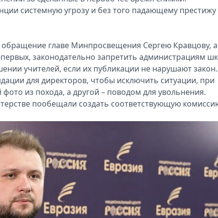
енции системную угрозу и без того падающему престижу
ое обращение главе Минпросвещения Сергею Кравцову, а
о-первых, законодательно запретить администрациям ш
ении учителей, если их публикации не нарушают з‍акон.
дации для директоров, чтобы исключить с‍итуации, при
фото из похода, а другой – поводом для у‍вольнения.
стерстве пообещали создать соответствующую к‍омисси