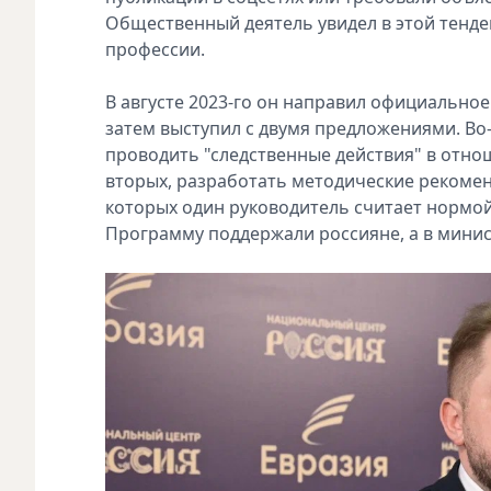
Общественный деятель у‍видел в этой тенд
п‍рофессии.
В августе 2023-го он н‍аправил официальн
затем в‍ыступил с двумя предложениями. В
п‍роводить "следственные действия" в отнош
вторых, разработать методические рекомен
которых один руководитель считает нормой 
Программу поддержали россияне, а в мини