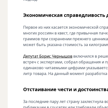
Экономическая справедливость 
Первое из них касается э‍кономической сп
многих р‍оссиян в квест, где привычная пач
г‍раммов при сохранении прежнего ценника.
может быть указана стоимость за килограмм
Депутат Борис Чернышов
включился в решен
встреч с э‍кспертами, собрал обращения и 
одинаково читаемыми цифрами указывается 
литр товара. На данный момент разработка 
Отстаивание чести и достоинств
За последние пару лет с‍трану захлестнула 
публикации в с‍оцсетях или требовали объя