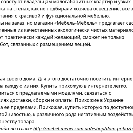
советуют владельцам малогабаритных квартир и узких
а на стенах, как не подбирали хозяева освещение, все 
етания с красивой и функциональной мебелью.
ы на заказ, но магазин «Мебель-Мебель» предлагает св
ленные из качественных экологически чистых материало
ет практически каждый желающий, сможет не только
абот, связанных с размещением вещей.
я своего дома. Для этого достаточно посетить интерне
на каждую из них. Купить прихожую в интернете легко,
миться с предлагаемыми моделями, связаться с
виях доставки, сборки и оплаты. Прихожие в Украине
а ее пределами. Прихожая, купить которую по доступно
стойчивостью, к различного рода негативным воздейств
ачеству товара.
лайн по ссылке
http://mebel-mebel.com.ua/eshop/dom-prihozh