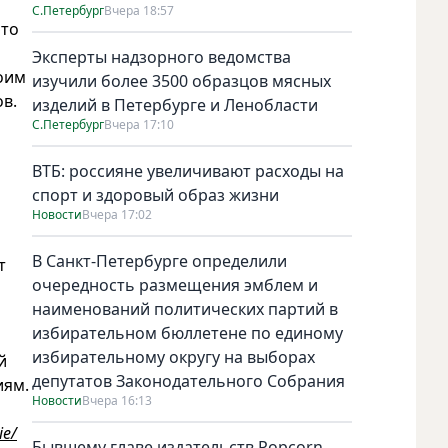
С.Петербург
Вчера 18:57
это
Эксперты надзорного ведомства
оим
изучили более 3500 образцов мясных
в.
изделий в Петербурге и Ленобласти
С.Петербург
Вчера 17:10
ВТБ: россияне увеличивают расходы на
спорт и здоровый образ жизни
Новости
Вчера 17:02
В Санкт-Петербурге определили
т
очередность размещения эмблем и
наименований политических партий в
избирательном бюллетене по единому
избирательному округу на выборах
й
депутатов Законодательного Собрания
иям.
Новости
Вчера 16:13
ie/
Бывшему главе издательств Popcorn