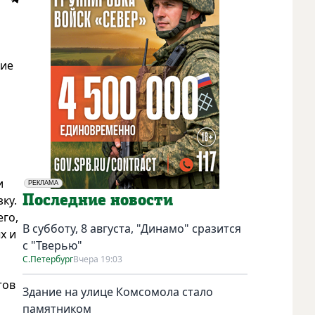
кие
и
РЕКЛАМА
Социальная реклама
Последние новости
ку.
его,
В субботу, 8 августа, "Динамо" сразится
х и
с "Тверью"
С.Петербург
Вчера 19:03
тов
Здание на улице Комсомола стало
памятником