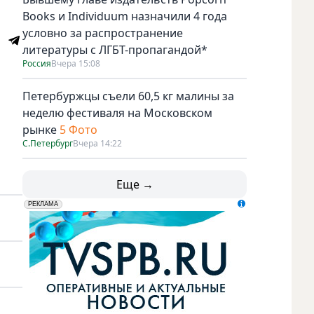
Books и Individuum назначили 4 года
условно за распространение
литературы с ЛГБТ-пропагандой*
Россия
Вчера 15:08
Петербуржцы съели 60,5 кг малины за
неделю фестиваля на Московском
рынке
5 Фото
С.Петербург
Вчера 14:22
Еще →
erid: LdtCK5udn
АО "ГАТР", ИНН: 7841320717
РЕКЛАМА