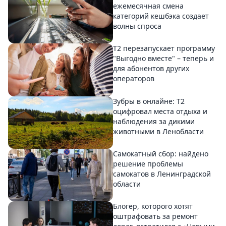
ежемесячная смена
категорий кешбэка создает
волны спроса
Т2 перезапускает программу
"Выгодно вместе" – теперь и
для абонентов других
операторов
Зубры в онлайне: Т2
оцифровал места отдыха и
наблюдения за дикими
животными в Ленобласти
Самокатный сбор: найдено
решение проблемы
самокатов в Ленинградской
области
Блогер, которого хотят
оштрафовать за ремонт