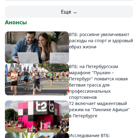
Еще →
Анонсы
ВТБ: россияне увеличивают
расходы на спорт и здоровый
образ жизни
ВТБ: на Петербургском
марафоне "Пушкин –
Петербург" появится новая
беговая трасса для
профессиональных
спортсменов
Т2 включает маджентовый
режим на "Пикнике Афиши"
в Петербурге
Исследование ВТБ: