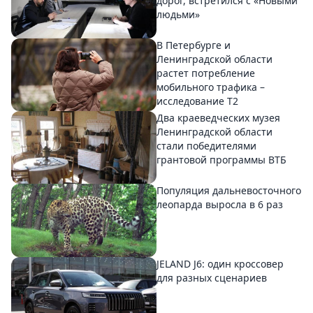
дорог, встретился с «Новыми
людьми»
В Петербурге и
Ленинградской области
растет потребление
мобильного трафика –
исследование T2
Два краеведческих музея
Ленинградской области
стали победителями
грантовой программы ВТБ
Популяция дальневосточного
леопарда выросла в 6 раз
JELAND J6: один кроссовер
для разных сценариев