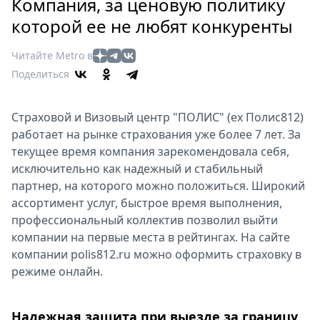
Петербург
Компания, за ценовую политику
Россия
которой ее не любят конкуренты
Мир
Читайте Metro в
Здоровье
Поделиться
Еда
Туризм
Страховой и Визовый центр "ПОЛИС" (ех Полис812)
Мода
работает на рынке страхования уже более 7 лет. За
Театр
текущее время компания зарекомендовала себя,
Кино
исключительно как надежный и стабильный
Афиша
партнер, на которого можно положиться. Широкий
Книги
ассортимент услуг, быстрое время выполнения,
Выставки
профессиональный коллектив позволил выйти
компании на первые места в рейтингах. На сайте
Пресс-
компании polis812.ru можно оформить страховку в
релизы
режиме онлайн.
О
Metro
Надежная защита при выезде за границу
Стримы