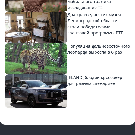
мобильного трафика –
исследование T2
Два краеведческих музея
Ленинградской области
стали победителями
грантовой программы ВТБ
Популяция дальневосточного
леопарда выросла в 6 раз
JELAND J6: один кроссовер
для разных сценариев