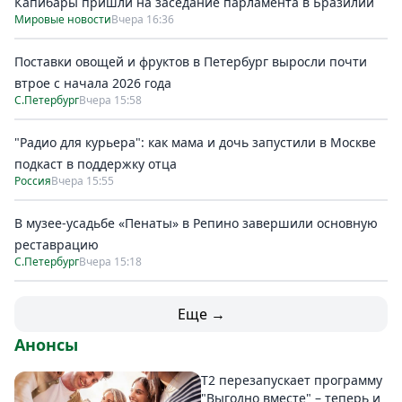
Капибары пришли на заседание парламента в Бразилии
Мировые новости
Вчера 16:36
Поставки овощей и фруктов в Петербург выросли почти
втрое с начала 2026 года
С.Петербург
Вчера 15:58
"Радио для курьера": как мама и дочь запустили в Москве
подкаст в поддержку отца
Россия
Вчера 15:55
В музее-усадьбе «Пенаты» в Репино завершили основную
реставрацию
С.Петербург
Вчера 15:18
Еще →
Анонсы
Т2 перезапускает программу
"Выгодно вместе" – теперь и