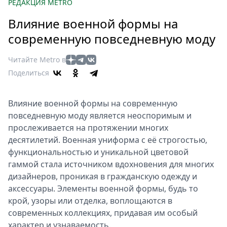
Петербург
РЕДАКЦИЯ METRO
Россия
Влияние военной формы на
Мир
современную повседневную моду
Здоровье
Еда
Читайте Metro в
Туризм
Поделиться
Мода
Театр
Влияние военной формы на современную
Кино
повседневную моду является неоспоримым и
Афиша
прослеживается на протяжении многих
десятилетий. Военная униформа с её строгостью,
Книги
функциональностью и уникальной цветовой
Выставки
гаммой стала источником вдохновения для многих
Пресс-
дизайнеров, проникая в гражданскую одежду и
релизы
аксессуары. Элементы военной формы, будь то
О
крой, узоры или отделка, воплощаются в
Metro
современных коллекциях, придавая им особый
характер и узнаваемость.
Стримы