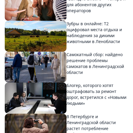
для абонентов других
операторов
Зубры в онлайне: Т2
оцифровал места отдыха и
наблюдения за дикими
животными в Ленобласти
Самокатный сбор: найдено
решение проблемы
самокатов в Ленинградской
области
Блогер, которого хотят
оштрафовать за ремонт
дорог, встретился с «Новыми
людьми»
В Петербурге и
Ленинградской области
растет потребление