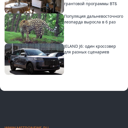
грантовой программы ВТБ
Популяция дальневосточного
леопарда выросла в 6 раз
JELAND J6: один кроссовер
для разных сценариев
WWW.METRONEWS.RU