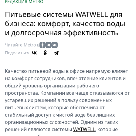
Петербург
РЕДАКЦИЯ METRO
Россия
Питьевые системы WATWELL для
Мир
бизнеса: комфорт, качество воды
Здоровье
и долгосрочная эффективность
Еда
Туризм
Читайте Metro в
Мода
Поделиться
Театр
Кино
Качество питьевой воды в офисе напрямую влияет
Афиша
на комфорт сотрудников, впечатление клиентов и
Книги
общий уровень организации рабочего
пространства. Компании все чаще отказываются от
Выставки
устаревших решений в пользу современных
Пресс-
питьевых систем, которые обеспечивают
релизы
стабильный доступ к чистой воде без лишних
О
организационных сложностей. Одним из таких
Metro
решений являются системы
WATWELL
, которые
Стримы