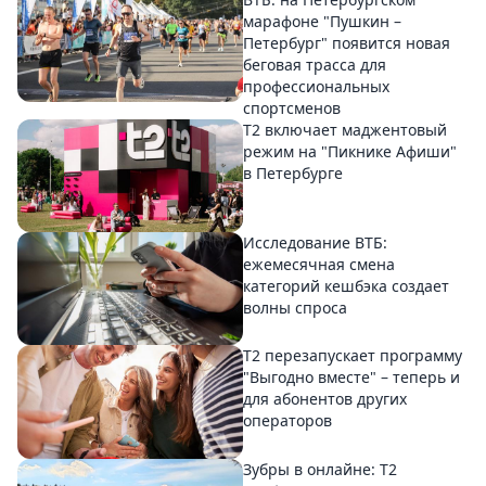
марафоне "Пушкин –
Петербург" появится новая
беговая трасса для
профессиональных
спортсменов
Т2 включает маджентовый
режим на "Пикнике Афиши"
в Петербурге
Исследование ВТБ:
ежемесячная смена
категорий кешбэка создает
волны спроса
Т2 перезапускает программу
"Выгодно вместе" – теперь и
для абонентов других
операторов
Зубры в онлайне: Т2