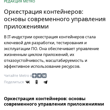
Петербург
РЕДАКЦИЯ METRO
Россия
Оркестрация контейнеров:
Мир
основы современного управления
Здоровье
приложениями
Еда
Туризм
В IT-индустрии оркестрация контейнеров стала
Мода
ключевой для разработки, тестирования и
Театр
эксплуатации ПО. Она обеспечивает управление
жизненным циклом приложений, их
Кино
отказоустойчивость, масштабируемость и
Афиша
эффективное использование ресурсов.
Книги
Выставки
Читайте Metro в
Поделиться
Пресс-
релизы
О
Оркестрация контейнеров: основы
Metro
современного управления приложениями
Стримы