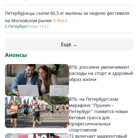
Петербуржцы съели 60,5 кг малины за неделю фестиваля
на Московском рынке
5 Фото
С.Петербург
Вчера 14:22
Еще →
Анонсы
ВТБ: россияне увеличивают
расходы на спорт и здоровый
образ жизни
ВТБ: на Петербургском
марафоне "Пушкин –
Петербург" появится новая
беговая трасса для
профессиональных
спортсменов
Т2 включает маджентовый