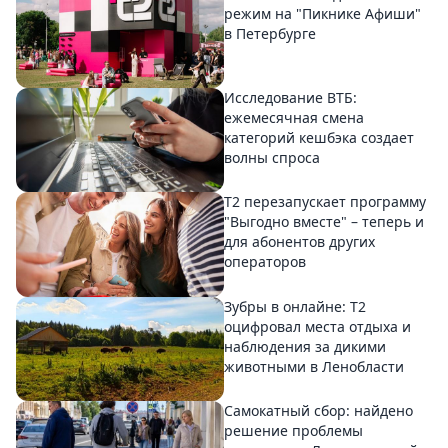
режим на "Пикнике Афиши"
в Петербурге
Исследование ВТБ:
ежемесячная смена
категорий кешбэка создает
волны спроса
Т2 перезапускает программу
"Выгодно вместе" – теперь и
для абонентов других
операторов
Зубры в онлайне: Т2
оцифровал места отдыха и
наблюдения за дикими
животными в Ленобласти
Самокатный сбор: найдено
решение проблемы