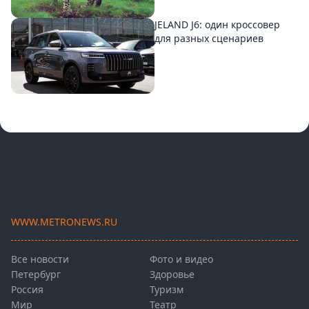
JELAND J6: один кроссовер
для разных сценариев
WWW.METRONEWS.RU
Все новости
Фото и видео
Петербург
Здоровье
Россия
Туризм
Мир
Театр