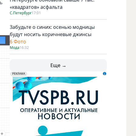
ь
«квадратов» асфальта
С.Петербург
17:01
Забудьте о синих: осенью модницы
будут носить коричневые джинсы
6 Фото
Мода
16:32
Еще →
erid: LdtCK5udn
АО "ГАТР", ИНН: 7841320717
РЕКЛАМА