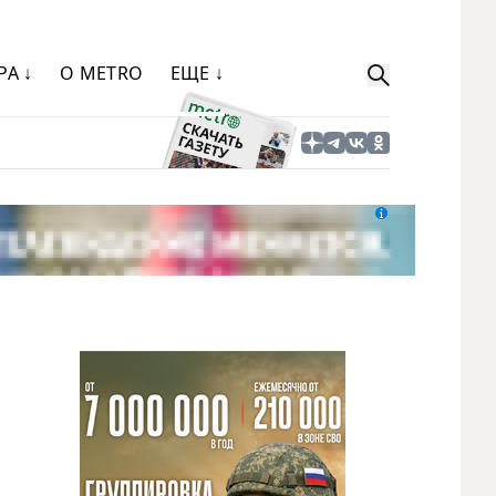
РА ↓
О METRO
ЕЩЕ ↓