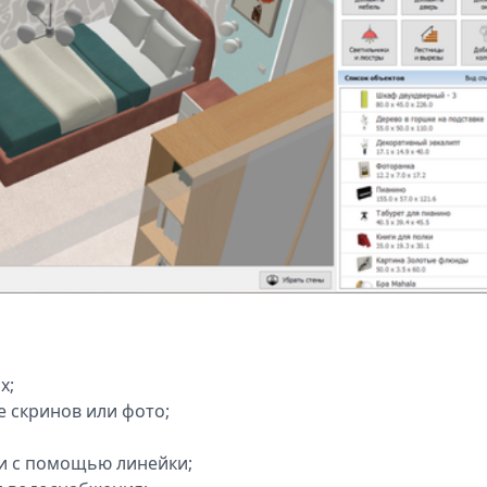
х;
е скринов или фото;
и с помощью линейки;