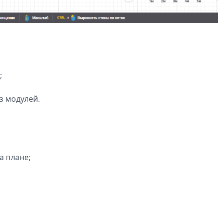
;
з модулей.
а плане;