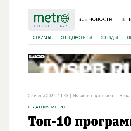
ВСЕ НОВОСТИ
ПЕТ
СТРИМЫ
СПЕЦПРОЕКТЫ
ЗВЕЗДЫ
В
erid: LdtCK5Efv
АО "ГАТР", ИНН: 7841320717
РЕКЛАМА
29 июня 2026, 11:43
|
Новости партнеров —
Новос
РЕДАКЦИЯ METRO
Топ-10 програм