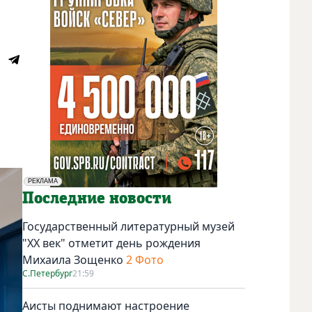
РЕКЛАМА
Социальная реклама
Последние новости
Государственный литературный музей
"ХХ век" отметит день рождения
Михаила Зощенко
2 Фото
С.Петербург
21:59
Аисты поднимают настроение