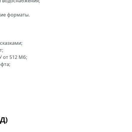
и водоснабжения;
кие форматы.
сказками;
т;
 от 512 Мб;
офта;
Д)