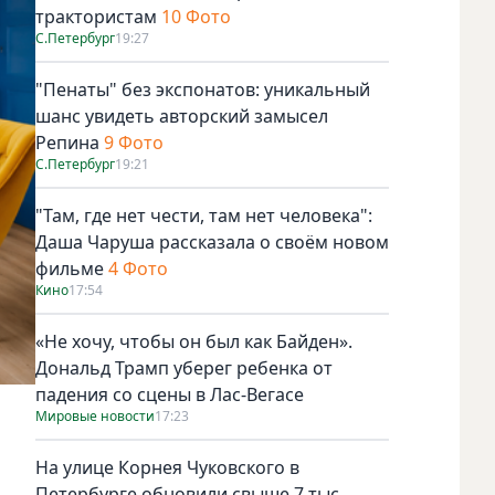
трактористам
10 Фото
С.Петербург
19:27
"Пенаты" без экспонатов: уникальный
шанс увидеть авторский замысел
Репина
9 Фото
С.Петербург
19:21
"Там, где нет чести, там нет человека":
Даша Чаруша рассказала о своём новом
фильме
4 Фото
Кино
17:54
«Не хочу, чтобы он был как Байден».
Дональд Трамп уберег ребенка от
падения со сцены в Лас-Вегасе
Мировые новости
17:23
На улице Корнея Чуковского в
Петербурге обновили свыше 7 тыс.