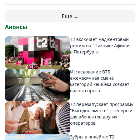
Еще →
Анонсы
Т2 включает маджентовый
режим на "Пикнике Афиши"
в Петербурге
Исследование ВТБ:
ежемесячная смена
категорий кешбэка создает
волны спроса
Т2 перезапускает программу
"Выгодно вместе" – теперь и
для абонентов других
операторов
Зубры в онлайне: Т2