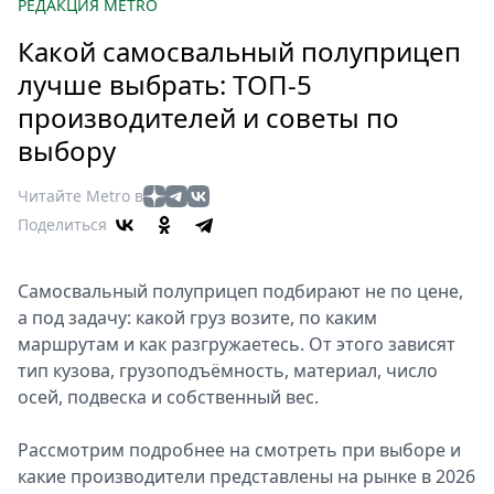
Петербург
РЕДАКЦИЯ METRO
Россия
Какой самосвальный полуприцеп
Мир
лучше выбрать: ТОП-5
Здоровье
производителей и советы по
Еда
выбору
Туризм
Мода
Читайте Metro в
Театр
Поделиться
Кино
Афиша
Самосвальный полуприцеп подбирают не по цене,
Книги
а под задачу: какой груз возите, по каким
Выставки
маршрутам и как разгружаетесь. От этого зависят
Пресс-
тип кузова, грузоподъёмность, материал, число
осей, подвеска и собственный вес.
релизы
О
Рассмотрим подробнее на смотреть при выборе и
Metro
какие производители представлены на рынке в 2026
Стримы