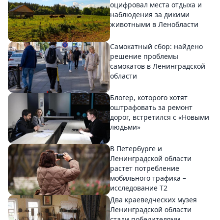
оцифровал места отдыха и
наблюдения за дикими
животными в Ленобласти
Самокатный сбор: найдено
решение проблемы
самокатов в Ленинградской
области
Блогер, которого хотят
оштрафовать за ремонт
дорог, встретился с «Новыми
людьми»
В Петербурге и
Ленинградской области
растет потребление
мобильного трафика –
исследование T2
Два краеведческих музея
Ленинградской области
стали победителями