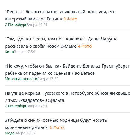
"Пенаты" без экспонатов: уникальный шанс увидеть
авторский замысел Репина
9 Фото
С.Петербург
Вчера 19:21
"Там, где нет чести, там нет человека": Даша Чаруша
рассказала о своём новом фильме
4 Фото
Кино
Вчера 17:54
«Не хочу, чтобы он был как Байден». Дональд Трамп уберег
ребенка от падения со сцены в Лас-Вегасе
Мировые новости
Вчера 17:23
На улице Корнея Чуковского в Петербурге обновили свыше
7 тыс. «квадратов» асфальта
С.Петербург
Вчера 17:01
Забудьте о синих: осенью модницы будут носить
коричневые джинсы
6 Фото
Мода
Вчера 16:32