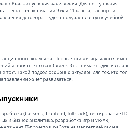
 и объяснит условия зачисления. Для поступления
 аттестат об окончании 9 или 11 класса, паспорт и
ключения договора студент получает доступ к учебной
истанционного колледжа. Первые три месяца даются име
ений и понять, что вам ближе. Это снимает один из гла
не то?”. Такой подход особенно актуален для тех, кто то
 направлении хочет развиваться.
выпускники
работка (backend, frontend, fullstack), тестирование ПО
ых и бизнес-аналитика, разработка игр и VR/AR,
енеджмент IT-проектов, работа на маркетплейсах и в