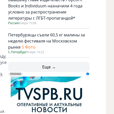
Books и Individuum назначили 4 года
условно за распространение
литературы с ЛГБТ-пропагандой*
Россия
Вчера 15:08
Петербуржцы съели 60,5 кг малины за
неделю фестиваля на Московском
рынке
5 Фото
и
С.Петербург
Вчера 14:22
ду,
усе
Еще →
Э.
erid: LdtCK5udn
АО "ГАТР", ИНН: 7841320717
РЕКЛАМА
ых