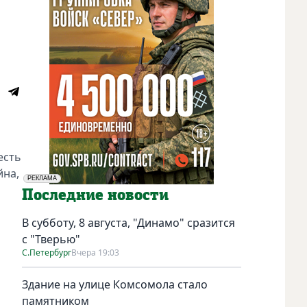
есть
йна,
РЕКЛАМА
Социальная реклама
Последние новости
В субботу, 8 августа, "Динамо" сразится
с "Тверью"
С.Петербург
Вчера 19:03
Здание на улице Комсомола стало
памятником