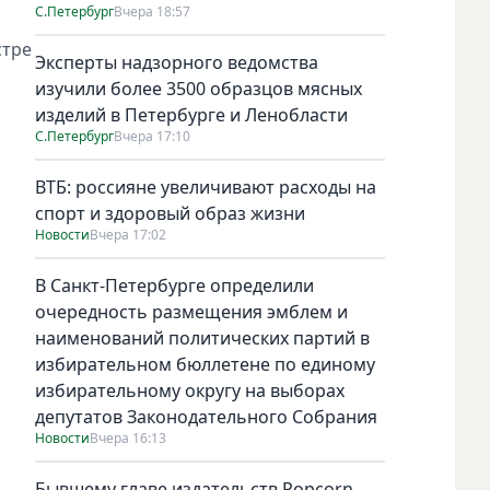
С.Петербург
Вчера 18:57
стре
Эксперты надзорного ведомства
изучили более 3500 образцов мясных
изделий в Петербурге и Ленобласти
С.Петербург
Вчера 17:10
ВТБ: россияне увеличивают расходы на
спорт и здоровый образ жизни
Новости
Вчера 17:02
В Санкт-Петербурге определили
очередность размещения эмблем и
наименований политических партий в
избирательном бюллетене по единому
избирательному округу на выборах
депутатов Законодательного Собрания
Новости
Вчера 16:13
Бывшему главе издательств Popcorn