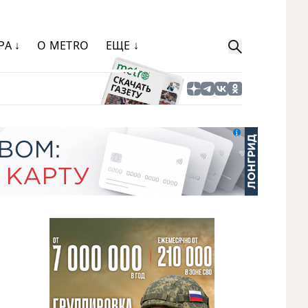
РА ↓
О METRO
ЕЩЕ ↓