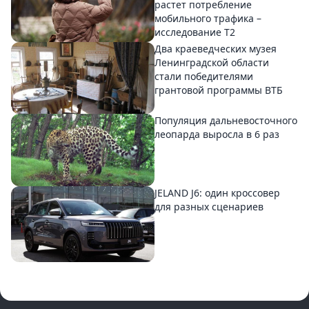
растет потребление
мобильного трафика –
исследование T2
Два краеведческих музея
Ленинградской области
стали победителями
грантовой программы ВТБ
Популяция дальневосточного
леопарда выросла в 6 раз
JELAND J6: один кроссовер
для разных сценариев