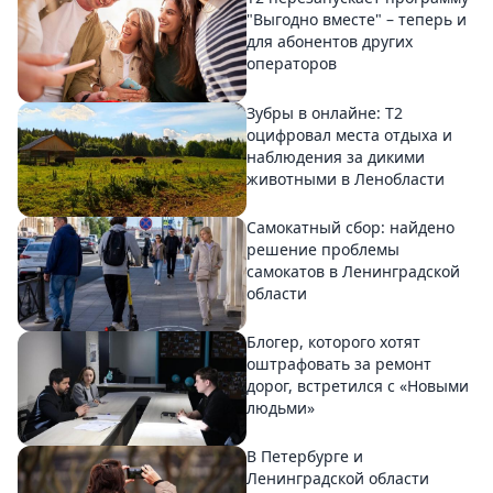
"Выгодно вместе" – теперь и
для абонентов других
операторов
Зубры в онлайне: Т2
оцифровал места отдыха и
наблюдения за дикими
животными в Ленобласти
Самокатный сбор: найдено
решение проблемы
самокатов в Ленинградской
области
Блогер, которого хотят
оштрафовать за ремонт
дорог, встретился с «Новыми
людьми»
В Петербурге и
Ленинградской области