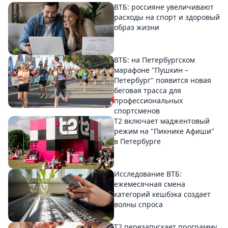
ВТБ: россияне увеличивают
расходы на спорт и здоровый
образ жизни
ВТБ: на Петербургском
марафоне "Пушкин –
Петербург" появится новая
беговая трасса для
профессиональных
спортсменов
Т2 включает маджентовый
режим на "Пикнике Афиши"
в Петербурге
Исследование ВТБ:
ежемесячная смена
категорий кешбэка создает
волны спроса
Т2 перезапускает программу