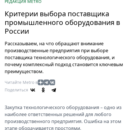
Петербург
РЕДАКЦИЯ METRO
Россия
Критерии выбора поставщика
Мир
промышленного оборудования в
Здоровье
России
Еда
Туризм
Рассказываем, на что обращают внимание
Мода
производственные предприятия при выборе
Театр
поставщика технологического оборудования, и
почему комплексный подход становится ключевым
Кино
преимуществом.
Афиша
Книги
Читайте Metro в
Выставки
Поделиться
Пресс-
релизы
Закупка технологического оборудования – одно из
О
наиболее ответственных решений для любого
производственного предприятия. Ошибка на этом
Metro
этапе оборачивается простоями,
Стримы