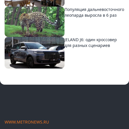
Популяция дальневосточного
леопарда выросла в 6 раз
JELAND J6: один кроссовер
для разных сценариев
WWW.METRONEWS.RU