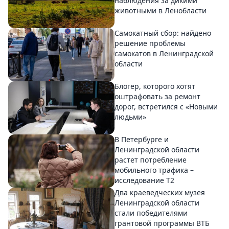
наблюдения за дикими
животными в Ленобласти
Самокатный сбор: найдено
решение проблемы
самокатов в Ленинградской
области
Блогер, которого хотят
оштрафовать за ремонт
дорог, встретился с «Новыми
людьми»
В Петербурге и
Ленинградской области
растет потребление
мобильного трафика –
исследование T2
Два краеведческих музея
Ленинградской области
стали победителями
грантовой программы ВТБ