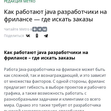
Петербург
РЕДАКЦИЯ METRO
Россия
Как работают java разработчики на
Мир
фрилансе — где искать заказы
Здоровье
Еда
Читайте Metro в
Туризм
Поделиться
Мода
Театр
Как работают java разработчики на
Кино
фрилансе – где искать заказы
Афиша
Книги
Работа Java-разработчика на фрилансе может быть
как сложной, так и вознаграждающей, и это зависит
Выставки
от множества факторов. С одной стороны, фриланс
Пресс-
предлагает гибкость в выборе проектов и рабочего
релизы
графика, а также возможность работать с
О
разнообразными задачами и клиентами со всего
Metro
мира. Однако это также требует от разработчика
Стримы