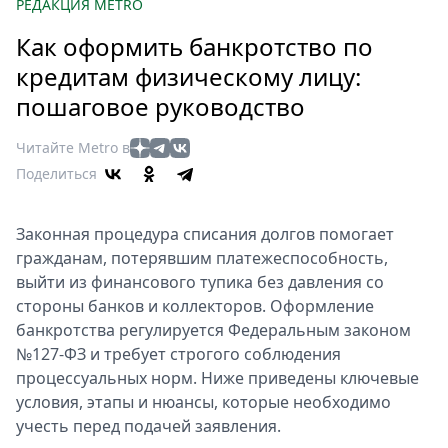
Петербург
РЕДАКЦИЯ METRO
Россия
Как оформить банкротство по
Мир
кредитам физическому лицу:
Здоровье
пошаговое руководство
Еда
Туризм
Читайте Metro в
Мода
Поделиться
Театр
Кино
Законная процедура списания долгов помогает
Афиша
гражданам, потерявшим платежеспособность,
Книги
выйти из финансового тупика без давления со
стороны банков и коллекторов. Оформление
Выставки
банкротства регулируется Федеральным законом
Пресс-
№127-ФЗ и требует строгого соблюдения
релизы
процессуальных норм. Ниже приведены ключевые
О
условия, этапы и нюансы, которые необходимо
Metro
учесть перед подачей заявления.
Стримы