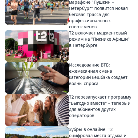
марафоне "Пушкин –
Петербург" появится новая
беговая трасса для
профессиональных
спортсменов
Т2 включает маджентовый
режим на "Пикнике Афиши"
в Петербурге
Исследование ВТБ:
ежемесячная смена
категорий кешбэка создает
волны спроса
Т2 перезапускает программу
"Выгодно вместе" – теперь и
для абонентов других
операторов
Зубры в онлайне: Т2
оцифровал места отдыха и