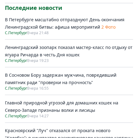
Последние новости
В Петербурге масштабно отпразднуют День окончания
Ленинградской битвы: афиша мероприятий
2 Фото
С.Петербург
Вчера 21:48
Ленинградский зоопарк показал мастер-класс по отдыху от
ягуара Ричарда в честь Дня кошек
С.Петербург
Вчера 19:23
В Сосновом Бору задержан мужчина, повредивший
памятник ради "проверки на прочность"
С.Петербург
Вчера 16:55
Главной природной угрозой для домашних кошек на
Северо-Западе признаны волки и лисицы
С.Петербург
Вчера 14:27
Красноярский "Луч" отказался от проката нового
"Колобка": в кинотеатре раскритиковали качество картины