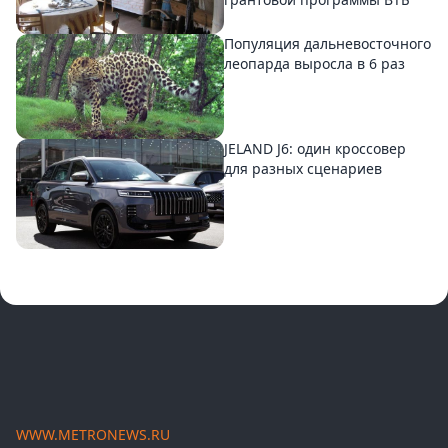
Популяция дальневосточного
леопарда выросла в 6 раз
JELAND J6: один кроссовер
для разных сценариев
WWW.METRONEWS.RU