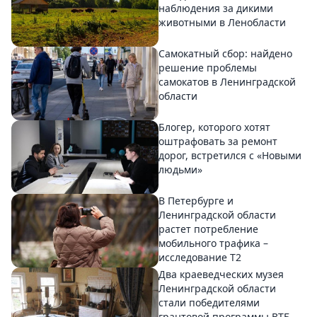
наблюдения за дикими
животными в Ленобласти
Самокатный сбор: найдено
решение проблемы
самокатов в Ленинградской
области
Блогер, которого хотят
оштрафовать за ремонт
дорог, встретился с «Новыми
людьми»
В Петербурге и
Ленинградской области
растет потребление
мобильного трафика –
исследование T2
Два краеведческих музея
Ленинградской области
стали победителями
грантовой программы ВТБ