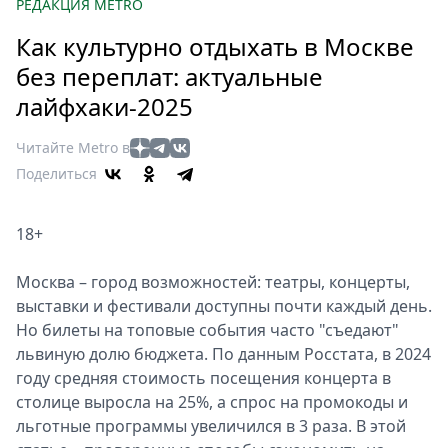
Петербург
РЕДАКЦИЯ METRO
Россия
Как культурно отдыхать в Москве
Мир
без переплат: актуальные
Здоровье
лайфхаки-2025
Еда
Туризм
Читайте Metro в
Мода
Поделиться
Театр
Кино
18+
Афиша
Книги
Москва – город возможностей: театры, концерты,
выставки и фестивали доступны почти каждый день.
Выставки
Но билеты на топовые события часто "съедают"
Пресс-
львиную долю бюджета. По данным Росстата, в 2024
релизы
году средняя стоимость посещения концерта в
О
столице выросла на 25%, а спрос на промокоды и
Metro
льготные программы увеличился в 3 раза. В этой
Стримы