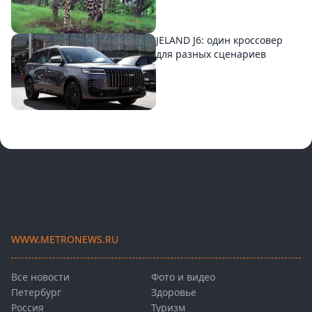
JELAND J6: один кроссовер
для разных сценариев
WWW.METRONEWS.RU
Все новости
Фото и видео
Петербург
Здоровье
Россия
Туризм