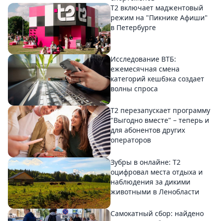
Т2 включает маджентовый
режим на "Пикнике Афиши"
в Петербурге
Исследование ВТБ:
ежемесячная смена
категорий кешбэка создает
волны спроса
Т2 перезапускает программу
"Выгодно вместе" – теперь и
для абонентов других
операторов
Зубры в онлайне: Т2
оцифровал места отдыха и
наблюдения за дикими
животными в Ленобласти
Самокатный сбор: найдено