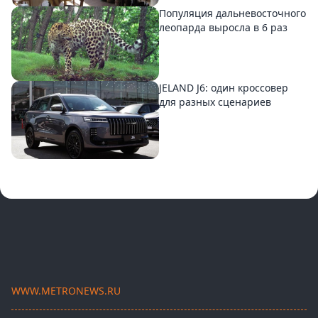
Популяция дальневосточного
леопарда выросла в 6 раз
JELAND J6: один кроссовер
для разных сценариев
WWW.METRONEWS.RU