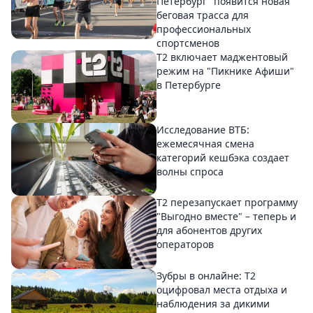
Петербург" появится новая
беговая трасса для
профессиональных
спортсменов
Т2 включает маджентовый
режим на "Пикнике Афиши"
в Петербурге
Исследование ВТБ:
ежемесячная смена
категорий кешбэка создает
волны спроса
Т2 перезапускает программу
"Выгодно вместе" – теперь и
для абонентов других
операторов
Зубры в онлайне: Т2
оцифровал места отдыха и
наблюдения за дикими