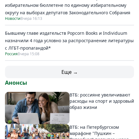
избирательном бюллетене по единому избирательному
округу на выборах депутатов Законодательного Собрания
Новости
Вчера 16:13
Бывшему главе издательств Popcorn Books и Individuum
назначили 4 года условно за распространение литературы
с ЛГБТ-пропагандой*
Россия
Вчера 15:08
Еще →
Анонсы
ВТБ: россияне увеличивают
расходы на спорт и здоровый
образ жизни
ВТБ: на Петербургском
марафоне "Пушкин –