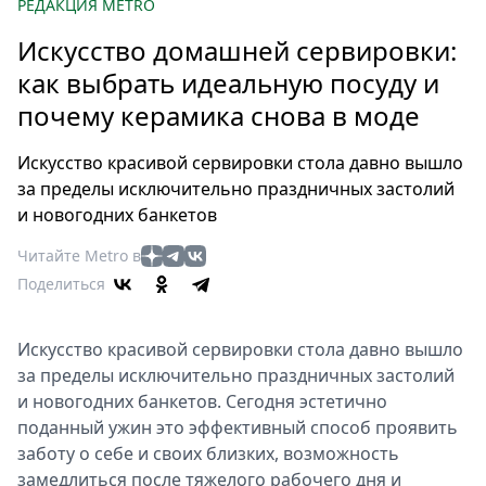
Петербург
РЕДАКЦИЯ METRO
Россия
Искусство домашней сервировки:
Мир
как выбрать идеальную посуду и
Здоровье
почему керамика снова в моде
Еда
Туризм
Искусство красивой сервировки стола давно вышло
Мода
за пределы исключительно праздничных застолий
Театр
и новогодних банкетов
Кино
Читайте Metro в
Афиша
Поделиться
Книги
Выставки
Искусство красивой сервировки стола давно вышло
Пресс-
за пределы исключительно праздничных застолий
релизы
и новогодних банкетов. Сегодня эстетично
О
поданный ужин это эффективный способ проявить
заботу о себе и своих близких, возможность
Metro
замедлиться после тяжелого рабочего дня и
Стримы