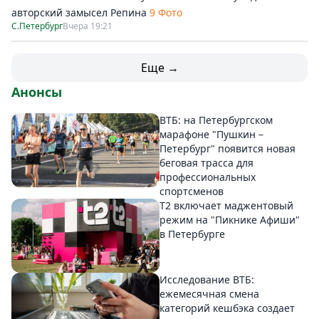
авторский замысел Репина
9 Фото
С.Петербург
Вчера 19:21
Еще →
Анонсы
ВТБ: на Петербургском
марафоне "Пушкин –
Петербург" появится новая
беговая трасса для
профессиональных
спортсменов
Т2 включает маджентовый
режим на "Пикнике Афиши"
в Петербурге
Исследование ВТБ:
ежемесячная смена
категорий кешбэка создает