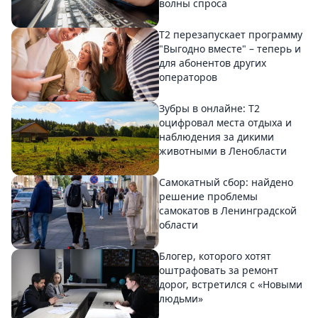
волны спроса
Т2 перезапускает программу
"Выгодно вместе" – теперь и
для абонентов других
операторов
Зубры в онлайне: Т2
оцифровал места отдыха и
наблюдения за дикими
животными в Ленобласти
Самокатный сбор: найдено
решение проблемы
самокатов в Ленинградской
области
Блогер, которого хотят
оштрафовать за ремонт
дорог, встретился с «Новыми
людьми»