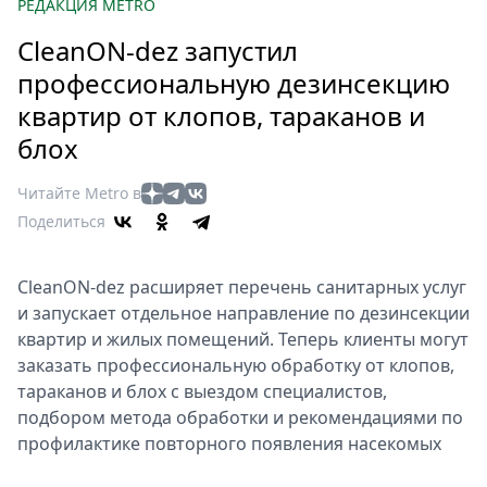
Петербург
РЕДАКЦИЯ METRO
Россия
CleanON-dez запустил
Мир
профессиональную дезинсекцию
Здоровье
квартир от клопов, тараканов и
Еда
блох
Туризм
Мода
Читайте Metro в
Театр
Поделиться
Кино
Афиша
CleanON-dez расширяет перечень санитарных услуг
Книги
и запускает отдельное направление по дезинсекции
Выставки
квартир и жилых помещений. Теперь клиенты могут
Пресс-
заказать профессиональную обработку от клопов,
тараканов и блох с выездом специалистов,
релизы
подбором метода обработки и рекомендациями по
О
профилактике повторного появления насекомых
Metro
Стримы