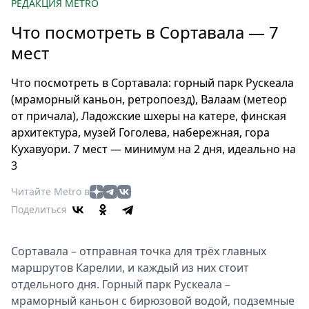
Петербург
РЕДАКЦИЯ METRO
Россия
Что посмотреть в Сортавала — 7
Мир
мест
Здоровье
Еда
Что посмотреть в Сортавала: горный парк Рускеала
Туризм
(мраморный каньон, ретропоезд), Валаам (метеор
Мода
от причала), Ладожские шхеры на катере, финская
архитектура, музей Гоголева, набережная, гора
Театр
Кухавуори. 7 мест — минимум на 2 дня, идеально на
Кино
3
Афиша
Читайте Metro в
Книги
Поделиться
Выставки
Пресс-
релизы
Сортавала – отправная точка для трёх главных
маршрутов Карелии, и каждый из них стоит
О
отдельного дня. Горный парк Рускеала –
Metro
мраморный каньон с бирюзовой водой, подземные
Стримы