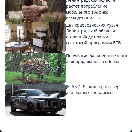
Ленинградской области
растет потребление
мобильного трафика –
исследование T2
Два краеведческих музея
Ленинградской области
стали победителями
грантовой программы ВТБ
Популяция дальневосточного
леопарда выросла в 6 раз
JELAND J6: один кроссовер
для разных сценариев