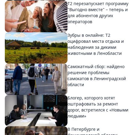
Т2 перезапускает программу
"Выгодно вместе" – теперь и
для абонентов других
операторов
Зубры в онлайне: Т2
оцифровал места отдыха и
наблюдения за дикими
животными в Ленобласти
Самокатный сбор: найдено
решение проблемы
самокатов в Ленинградской
области
Блогер, которого хотят
оштрафовать за ремонт
дорог, встретился с «Новыми
людьми»
В Петербурге и