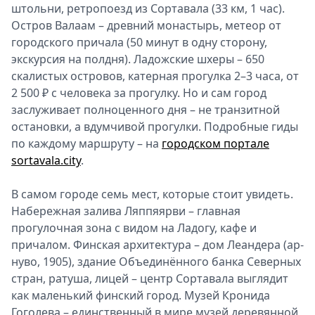
штольни, ретропоезд из Сортавала (33 км, 1 час).
Спецпроекты
Остров Валаам – древний монастырь, метеор от
Звезды
городского причала (50 минут в одну сторону,
Выборы
экскурсия на полдня). Ладожские шхеры – 650
2026
скалистых островов, катерная прогулка 2–3 часа, от
Скачай
2 500 ₽ с человека за прогулку. Но и сам город
Metro
заслуживает полноценного дня – не транзитной
остановки, а вдумчивой прогулки. Подробные гиды
по каждому маршруту – на
городском портале
sortavala.city
.
В самом городе семь мест, которые стоит увидеть.
Набережная залива Ляппяярви – главная
прогулочная зона с видом на Ладогу, кафе и
причалом. Финская архитектура – дом Леандера (ар-
нуво, 1905), здание Объединённого банка Северных
стран, ратуша, лицей – центр Сортавала выглядит
как маленький финский город. Музей Кронида
Гоголева – единственный в мире музей деревянной