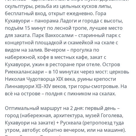
скульптуры, резьба из цельных кусков липы,
бесплатный вход, открыт ежедневно. Гора
Кухавуори – панорама Ладоги и города с высоты,
подъём 15 минут по лесной тропе, лучшее место
для заката. Парк Ваккосалми – старинный парк с
концертной площадкой и скамейкой на скале с
видом на залив. Вечером – прогулка по
набережной, кофе в местных кафе, закат с
Кухавуори, ужин в ресторане при отеле. Остров
Риеккалансаари – в 10 минутах через мост: церковь
Николая Чудотворца XIX века, руины крепости
Линнавуори XII–XIV веков, три горы-смотровые. На
всё на острове – полдня с пикником на скалах.
Оптимальный маршрут на 2 дня: первый день –
город (набережная, архитектура, музей Гоголева,
Кухавуори на закате) + Рускеала (ретропоезд туда
утром, автобус обратно вечером, или на машине).