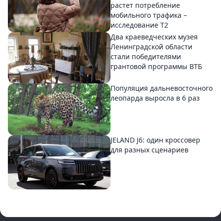
растет потребление
мобильного трафика –
исследование T2
Два краеведческих музея
Ленинградской области
стали победителями
грантовой программы ВТБ
Популяция дальневосточного
леопарда выросла в 6 раз
JELAND J6: один кроссовер
для разных сценариев