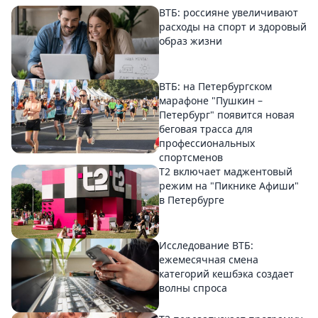
ВТБ: россияне увеличивают
расходы на спорт и здоровый
образ жизни
ВТБ: на Петербургском
марафоне "Пушкин –
Петербург" появится новая
беговая трасса для
профессиональных
спортсменов
Т2 включает маджентовый
режим на "Пикнике Афиши"
в Петербурге
Исследование ВТБ:
ежемесячная смена
категорий кешбэка создает
волны спроса