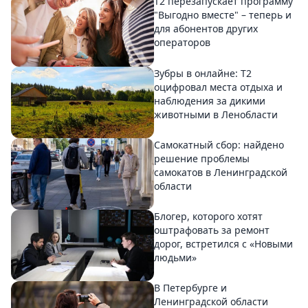
Т2 перезапускает программу
"Выгодно вместе" – теперь и
для абонентов других
операторов
Зубры в онлайне: Т2
оцифровал места отдыха и
наблюдения за дикими
животными в Ленобласти
Самокатный сбор: найдено
решение проблемы
самокатов в Ленинградской
области
Блогер, которого хотят
оштрафовать за ремонт
дорог, встретился с «Новыми
людьми»
В Петербурге и
Ленинградской области