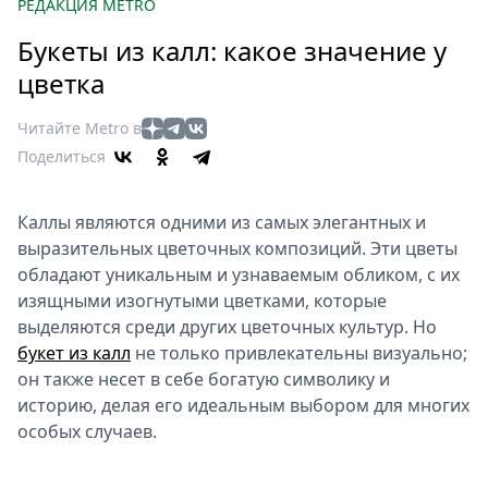
Петербург
РЕДАКЦИЯ METRO
Россия
Букеты из калл: какое значение у
Мир
цветка
Здоровье
Еда
Читайте Metro в
Туризм
Поделиться
Мода
Театр
Каллы являются одними из самых элегантных и
Кино
выразительных цветочных композиций. Эти цветы
Афиша
обладают уникальным и узнаваемым обликом, с их
изящными изогнутыми цветками, которые
Книги
выделяются среди других цветочных культур. Но
Выставки
букет из калл
не только привлекательны визуально;
Пресс-
он также несет в себе богатую символику и
релизы
историю, делая его идеальным выбором для многих
О
особых случаев.
Metro
Стримы