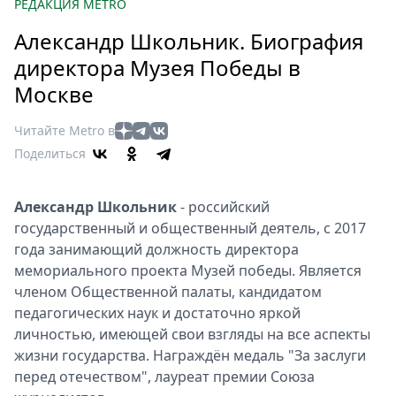
Петербург
РЕДАКЦИЯ METRO
Россия
Александр Школьник. Биография
Мир
директора Музея Победы в
Здоровье
Москве
Еда
Туризм
Читайте Metro в
Мода
Поделиться
Театр
Кино
Александр Школьник
- российский
Афиша
государственный и общественный деятель, с 2017
Книги
года занимающий должность директора
мемориального проекта Музей победы. Является
Выставки
членом Общественной палаты, кандидатом
Пресс-
педагогических наук и достаточно яркой
релизы
личностью, имеющей свои взгляды на все аспекты
О
жизни государства. Награждён медаль "За заслуги
Metro
перед отечеством", лауреат премии Союза
Стримы