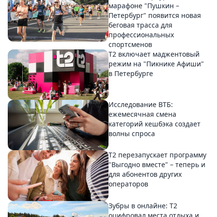
марафоне "Пушкин –
Петербург" появится новая
беговая трасса для
профессиональных
спортсменов
Т2 включает маджентовый
режим на "Пикнике Афиши"
в Петербурге
Исследование ВТБ:
ежемесячная смена
категорий кешбэка создает
волны спроса
Т2 перезапускает программу
"Выгодно вместе" – теперь и
для абонентов других
операторов
Зубры в онлайне: Т2
оцифровал места отдыха и