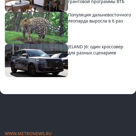
грантовой программы ВТБ
Популяция дальневосточного
леопарда выросла в 6 раз
JELAND J6: один кроссовер
для разных сценариев
WWW.METRONEWS.RU