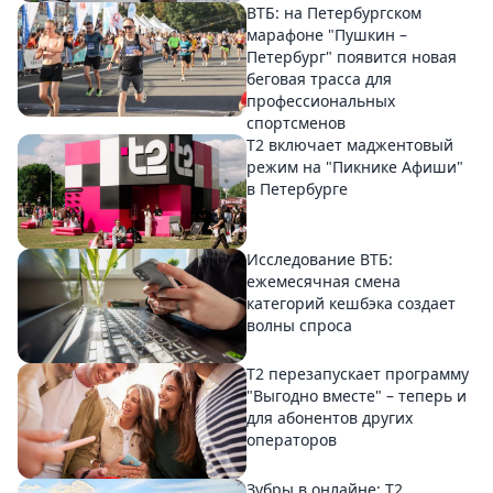
ВТБ: на Петербургском
марафоне "Пушкин –
Петербург" появится новая
беговая трасса для
профессиональных
спортсменов
Т2 включает маджентовый
режим на "Пикнике Афиши"
в Петербурге
Исследование ВТБ:
ежемесячная смена
категорий кешбэка создает
волны спроса
Т2 перезапускает программу
"Выгодно вместе" – теперь и
для абонентов других
операторов
Зубры в онлайне: Т2