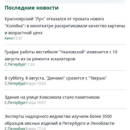
Петербург
Последние новости
Россия
Мир
Красноярский "Луч" отказался от проката нового
Здоровье
"Колобка": в кинотеатре раскритиковали качество картины
Еда
и возрастной ценз
Кино
12:37
Туризм
Мода
График работы вестибюля "Чкаловской" изменится с 10
Театр
августа из-за ремонта эскалаторов
Кино
С.Петербург
11:24
Афиша
В субботу, 8 августа, "Динамо" сразится с "Тверью"
Книги
С.Петербург
Вчера 19:03
Выставки
Пресс-
Здание на улице Комсомола стало памятником
С.Петербург
Вчера 18:57
релизы
О
Эксперты надзорного ведомства изучили более 3500
Metro
образцов мясных изделий в Петербурге и Ленобласти
С.Петербург
Вчера 17:10
Стримы