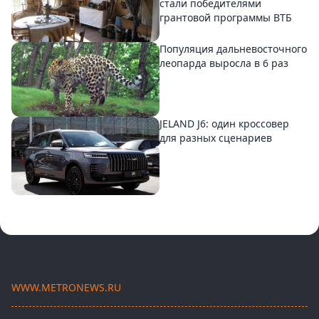
стали победителями
грантовой программы ВТБ
Популяция дальневосточного
леопарда выросла в 6 раз
JELAND J6: один кроссовер
для разных сценариев
WWW.METRONEWS.RU