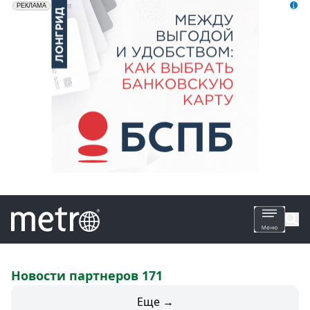
erid: 2VfnxyFybV5
ПАО "Банк "Санкт-Петербург", ИНН: 7831000027
РЕКЛАМА
Все
Новости партнеров 171
новости
Еще →