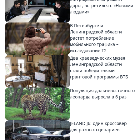
дорог, встретился с «Новыми
людьми»
В Петербурге и
Ленинградской области
растет потребление
мобильного трафика –
исследование T2
Два краеведческих музея
Ленинградской области
стали победителями
грантовой программы ВТБ
Популяция дальневосточного
леопарда выросла в 6 раз
JELAND J6: один кроссовер
для разных сценариев