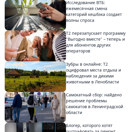
Исследование ВТБ:
ежемесячная смена
категорий кешбэка создает
волны спроса
Т2 перезапускает программу
"Выгодно вместе" – теперь и
для абонентов других
операторов
Зубры в онлайне: Т2
оцифровал места отдыха и
наблюдения за дикими
животными в Ленобласти
Самокатный сбор: найдено
решение проблемы
самокатов в Ленинградской
области
Блогер, которого хотят
оштрафовать за ремонт