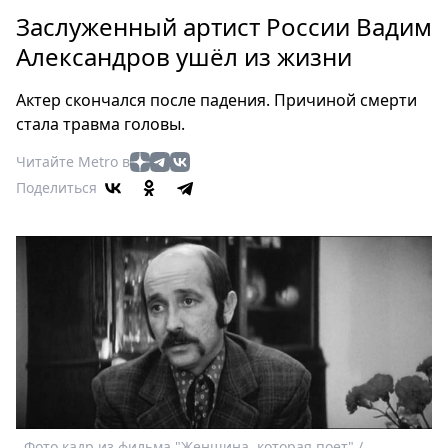
Петербург
Заслуженный артист России Вадим
Россия
Александров ушёл из жизни
Мир
Здоровье
Актер скончался после падения. Причиной смерти
Еда
стала травма головы.
Туризм
Читайте Metro в
Мода
Поделиться
Театр
Кино
Афиша
Книги
Выставки
Пресс-
релизы
О
Metro
Стримы
Фото кадр из фильма "Женщина, которая поет" /