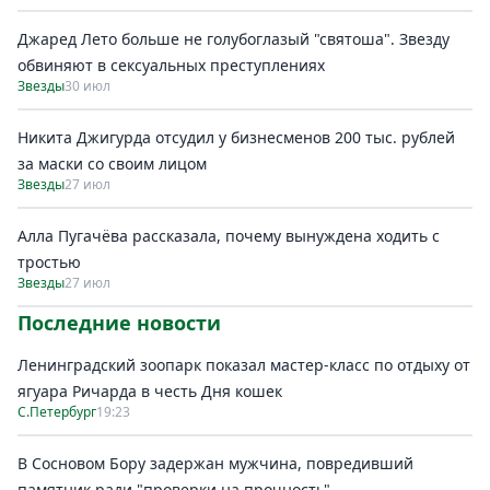
Джаред Лето больше не голубоглазый "святоша". Звезду
обвиняют в сексуальных преступлениях
Звезды
30 июл
Никита Джигурда отсудил у бизнесменов 200 тыс. рублей
за маски со своим лицом
Звезды
27 июл
Алла Пугачёва рассказала, почему вынуждена ходить с
тростью
Звезды
27 июл
Последние новости
Ленинградский зоопарк показал мастер-класс по отдыху от
ягуара Ричарда в честь Дня кошек
С.Петербург
19:23
В Сосновом Бору задержан мужчина, повредивший
памятник ради "проверки на прочность"