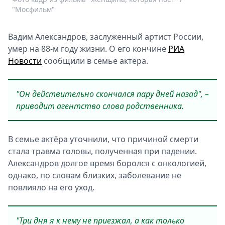
"Мосфильм"
Спецпроекты
Звезды
Выборы
Вадим Александров, заслуженный артист России,
2026
умер на 88-м году жизни. О его кончине
РИА
Скачай
Новости
сообщили в семье актёра.
Metro
"Он действительно скончался пару дней назад", –
приводит агентство слова родственника.
В семье актёра уточнили, что причиной смерти
стала травма головы, полученная при падении.
Александров долгое время боролся с онкологией,
однако, по словам близких, заболевание не
повлияло на его уход.
"Три дня я к нему не приезжал, а как только