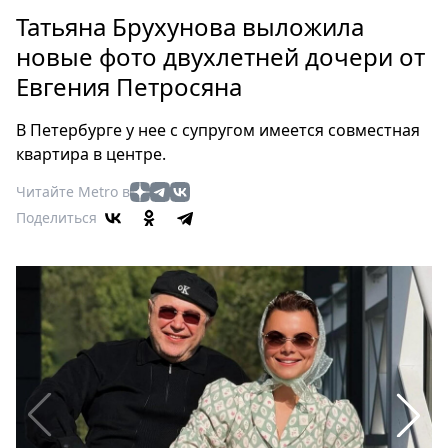
Петербург
Татьяна Брухунова выложила
Россия
новые фото двухлетней дочери от
Мир
Евгения Петросяна
Здоровье
Еда
В Петербурге у нее с супругом имеется совместная
Туризм
квартира в центре.
Мода
Читайте Metro в
Театр
Поделиться
Кино
Афиша
Книги
Выставки
Пресс-
релизы
О
Metro
Стримы