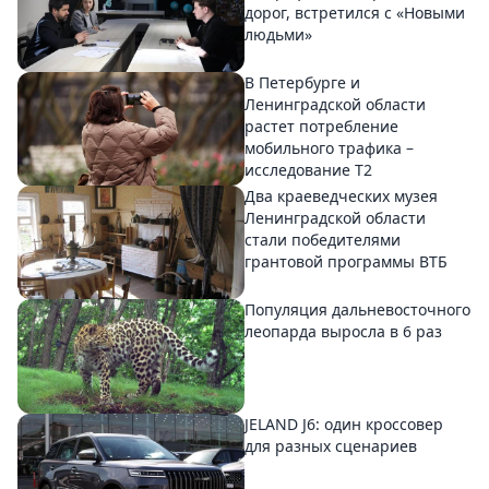
дорог, встретился с «Новыми
людьми»
В Петербурге и
Ленинградской области
растет потребление
мобильного трафика –
исследование T2
Два краеведческих музея
Ленинградской области
стали победителями
грантовой программы ВТБ
Популяция дальневосточного
леопарда выросла в 6 раз
JELAND J6: один кроссовер
для разных сценариев