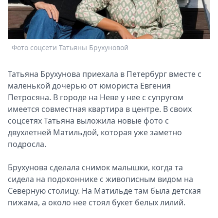
Спецпроекты
Звезды
Выборы
2026
Фото соцсети Татьяны Брухуновой
Скачай
Metro
Татьяна Брухунова приехала в Петербург вместе с
маленькой дочерью от юмориста Евгения
Петросяна. В городе на Неве у нее с супругом
имеется совместная квартира в центре. В своих
соцсетях Татьяна выложила новые фото с
двухлетней Матильдой, которая уже заметно
подросла.
Ф
Брухунова сделала снимок малышки, когда та
сидела на подоконнике с живописным видом на
Северную столицу. На Матильде там была детская
пижама, а около нее стоял букет белых лилий.