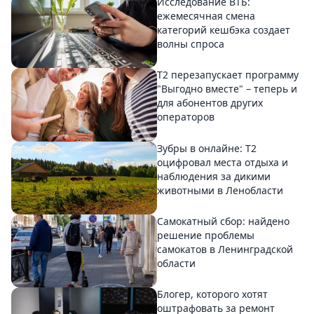
Исследование ВТБ:
ежемесячная смена
категорий кешбэка создает
волны спроса
Т2 перезапускает программу
"Выгодно вместе" – теперь и
для абонентов других
операторов
Зубры в онлайне: Т2
оцифровал места отдыха и
наблюдения за дикими
животными в Ленобласти
Самокатный сбор: найдено
решение проблемы
самокатов в Ленинградской
области
Блогер, которого хотят
оштрафовать за ремонт