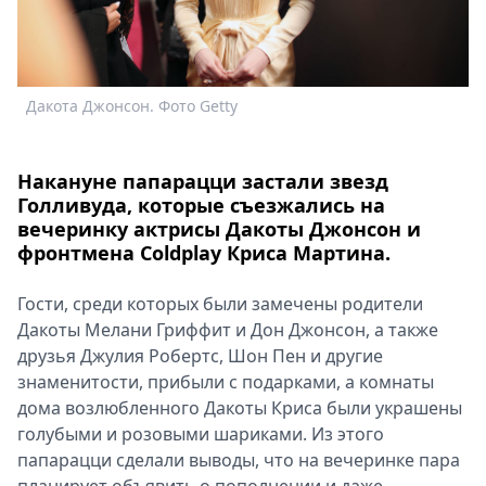
Спецпроекты
Звезды
Выборы
2026
Дакота Джонсон. Фото Getty
Скачай
Metro
Накануне папарацци застали звезд
Голливуда, которые съезжались на
вечеринку актрисы Дакоты Джонсон и
фронтмена Coldplay Криса Мартина.
Гости, среди которых были замечены родители
Дакоты Мелани Гриффит и Дон Джонсон, а также
друзья Джулия Робертс, Шон Пен и другие
знаменитости, прибыли с подарками, а комнаты
дома возлюбленного Дакоты Криса были украшены
голубыми и розовыми шариками. Из этого
папарацци сделали выводы, что на вечеринке пара