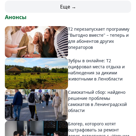
Еще →
Анонсы
Т2 перезапускает программу
"Выгодно вместе" – теперь и
для абонентов других
операторов
Зубры в онлайне: Т2
оцифровал места отдыха и
наблюдения за дикими
животными в Ленобласти
Самокатный сбор: найдено
решение проблемы
самокатов в Ленинградской
области
Блогер, которого хотят
оштрафовать за ремонт
дорог, встретился с «Новыми