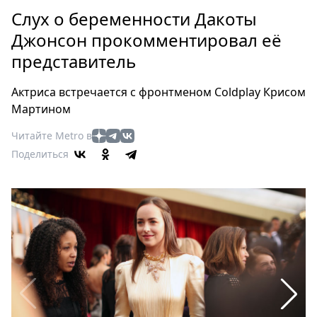
Петербург
Слух о беременности Дакоты
Россия
Джонсон прокомментировал её
Мир
представитель
Здоровье
Еда
Актриса встречается с фронтменом Coldplay Крисом
Туризм
Мартином
Мода
Читайте Metro в
Театр
Поделиться
Кино
Афиша
Книги
Выставки
Пресс-
релизы
О
Metro
Стримы