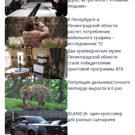
людьми»
В Петербурге и
Ленинградской области
растет потребление
мобильного трафика –
исследование T2
Два краеведческих музея
Ленинградской области
стали победителями
грантовой программы ВТБ
Популяция дальневосточного
леопарда выросла в 6 раз
JELAND J6: один кроссовер
для разных сценариев