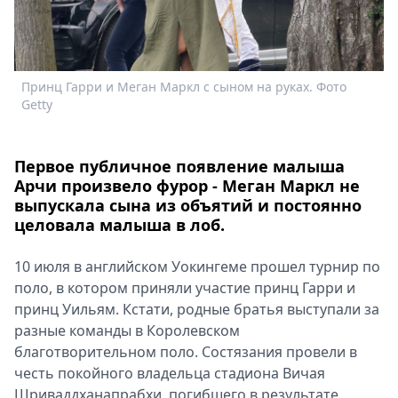
Спецпроекты
Звезды
Выборы
2026
Принц Гарри и Меган Маркл с сыном на руках. Фото
Скачай
Getty
Metro
Первое публичное появление малыша
Арчи произвело фурор - Меган Маркл не
выпускала сына из объятий и постоянно
целовала малыша в лоб.
10 июля в английском Уокингеме прошел турнир по
поло, в котором приняли участие принц Гарри и
принц Уильям. Кстати, родные братья выступали за
разные команды в Королевском
благотворительном поло. Состязания провели в
честь покойного владельца стадиона Вичая
Шриваддханапрабхи, погибшего в результате