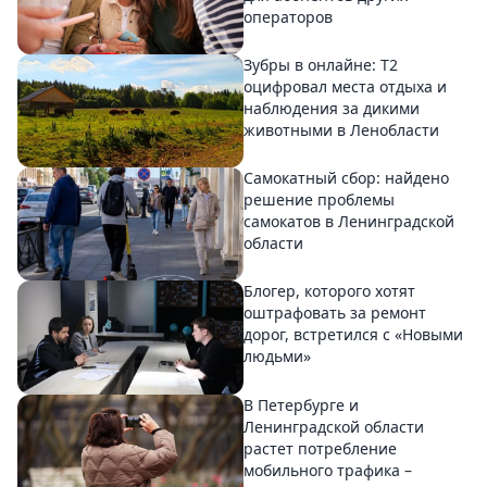
операторов
Зубры в онлайне: Т2
оцифровал места отдыха и
наблюдения за дикими
животными в Ленобласти
Самокатный сбор: найдено
решение проблемы
самокатов в Ленинградской
области
Блогер, которого хотят
оштрафовать за ремонт
дорог, встретился с «Новыми
людьми»
В Петербурге и
Ленинградской области
растет потребление
мобильного трафика –