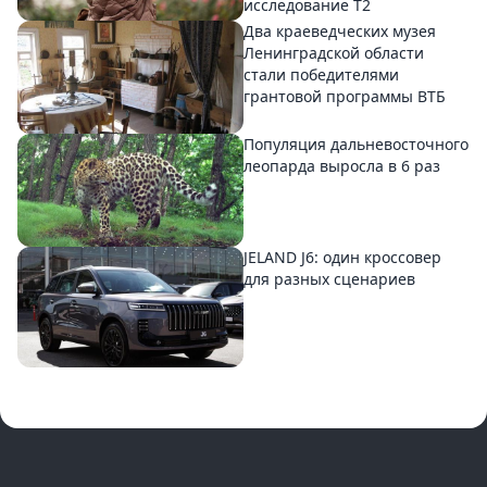
исследование T2
Два краеведческих музея
Ленинградской области
стали победителями
грантовой программы ВТБ
Популяция дальневосточного
леопарда выросла в 6 раз
JELAND J6: один кроссовер
для разных сценариев