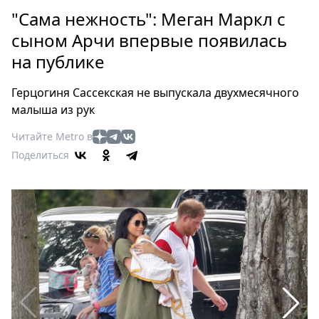
Петербург
"Сама нежность": Меган Маркл с
Россия
сыном Арчи впервые появилась
Мир
на публике
Здоровье
Еда
Герцогиня Сассекская не выпускала двухмесячного
Туризм
малыша из рук
Мода
Читайте Metro в
Театр
Поделиться
Кино
Афиша
Книги
Выставки
Пресс-
релизы
О
Metro
Стримы