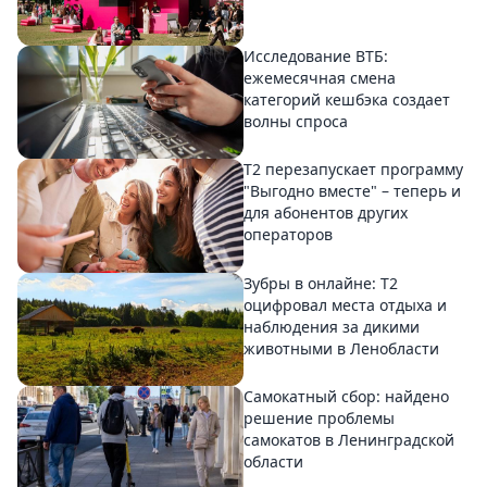
Исследование ВТБ:
ежемесячная смена
категорий кешбэка создает
волны спроса
Т2 перезапускает программу
"Выгодно вместе" – теперь и
для абонентов других
операторов
Зубры в онлайне: Т2
оцифровал места отдыха и
наблюдения за дикими
животными в Ленобласти
Самокатный сбор: найдено
решение проблемы
самокатов в Ленинградской
области