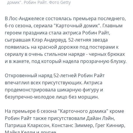
домик". Робин Райт. Фото Getty
д
В Лос-Анджелесе состоялась премьера последнего,
6-го сезона, сериала "Карточный домик". Главным
героем праздника стала актриса Робин Райт,
сыгравшая Клэр Андервуд. 52-летняя звезда
появилась на красной дорожке под постерами к
сериалу в очень стильном наряде - черных брюках
и в жакете, под который надела прозрачную блузку.
Откровенный наряд 52-летней Робин Райт
впечатлил всех присутствующих. Актриса
продемонстрировала шикарную фигуру и
безупречно-молодое лицо без морщин.
На премьере 6 сезона "Карточного домика" кроме
Робин Райт также присутствовали Дайан Лэйн,
Патриша Кларксон, Констанс Зиммер, Грег Киннир,
Майкл Келли и другие.