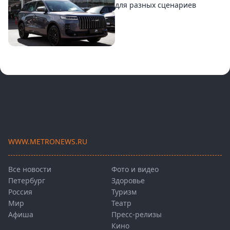
для разных сценариев
WWW.METRONEWS.RU
Все новости
Фото и видео
Петербург
Здоровье
Россия
Туризм
Мир
Театр
Афиша
Пресс-релизы
Кино