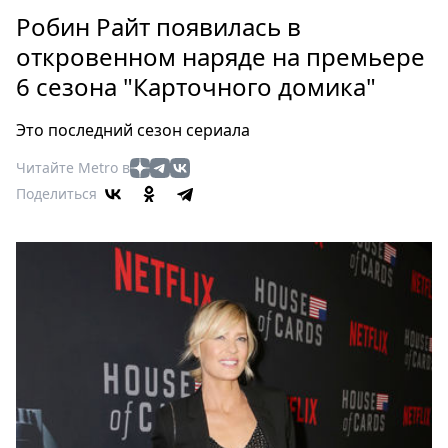
Петербург
Робин Райт появилась в
Россия
откровенном наряде на премьере
Мир
6 сезона "Карточного домика"
Здоровье
Еда
Это последний сезон сериала
Туризм
Мода
Читайте Metro в
Поделиться
Театр
Кино
Афиша
Книги
Выставки
Пресс-
релизы
О
Metro
Стримы