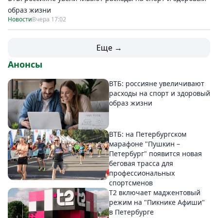
образ жизни
Новости
Вчера 17:02
Еще →
Анонсы
ВТБ: россияне увеличивают
расходы на спорт и здоровый
образ жизни
ВТБ: на Петербургском
марафоне "Пушкин –
Петербург" появится новая
беговая трасса для
профессиональных
спортсменов
Т2 включает маджентовый
режим на "Пикнике Афиши"
в Петербурге