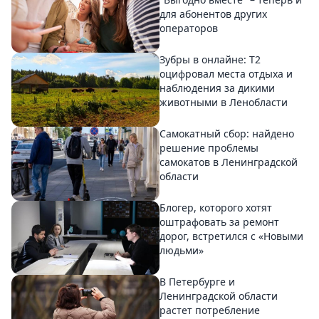
для абонентов других
операторов
Зубры в онлайне: Т2
оцифровал места отдыха и
наблюдения за дикими
животными в Ленобласти
Самокатный сбор: найдено
решение проблемы
самокатов в Ленинградской
области
Блогер, которого хотят
оштрафовать за ремонт
дорог, встретился с «Новыми
людьми»
В Петербурге и
Ленинградской области
растет потребление