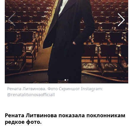
Спецпроекты
Звезды
Выборы
2026
Скачай
Metro
Рената Литвинова. Фото Скриншот Instagram:
@renatalitvinovaofficiall
Р
@
Рената Литвинова показала поклонникам
редкое фото.