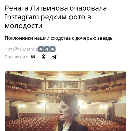
Петербург
Рената Литвинова очаровала
Россия
Instagram редким фото в
Мир
молодости
Здоровье
Еда
Поклонники нашли сходства с дочерью звезды
Туризм
Мода
Читайте Metro в
Поделиться
Театр
Кино
Афиша
Книги
Выставки
Пресс-
релизы
О
Metro
Стримы