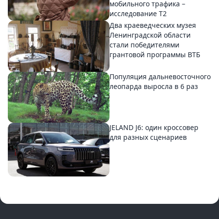
мобильного трафика –
исследование T2
Два краеведческих музея
Ленинградской области
стали победителями
грантовой программы ВТБ
Популяция дальневосточного
леопарда выросла в 6 раз
JELAND J6: один кроссовер
для разных сценариев