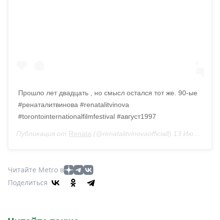
Прошло лет двадцать , но смысл остался тот же. 90-ые
#ренаталитвинова #renatalitvinova
#torontointernationalfilmfestival #август1997
Публикация от
Renata
(@renatalitvinovaofficiall)
13 Июл 2019 в 12:07 PDT
Читайте Metro в
Поделиться