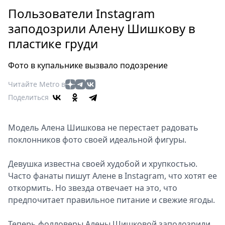
Петербург
Пользователи Instagram
Россия
заподозрили Алену Шишкову в
Мир
пластике груди
Здоровье
Еда
Фото в купальнике вызвало подозрение
Туризм
Мода
Читайте Metro в
Поделиться
Театр
Кино
Афиша
Модель Алена Шишкова не перестает радовать
поклонников фото своей идеальной фигуры.
Книги
Выставки
Девушка известна своей худобой и хрупкостью.
Пресс-
Часто фанаты пишут Алене в Instagram, что хотят ее
релизы
откормить. Но звезда отвечает на это, что
О
предпочитает правильное питание и свежие ягоды.
Metro
Теперь фолловеры Алены Шишковой заподозрили
Стримы