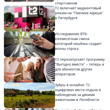
спортсменов
Т2 включает маджентовый
режим на "Пикнике Афиши"
в Петербурге
Исследование ВТБ:
ежемесячная смена
категорий кешбэка создает
волны спроса
Т2 перезапускает программу
"Выгодно вместе" – теперь и
для абонентов других
операторов
Зубры в онлайне: Т2
оцифровал места отдыха и
наблюдения за дикими
животными в Ленобласти