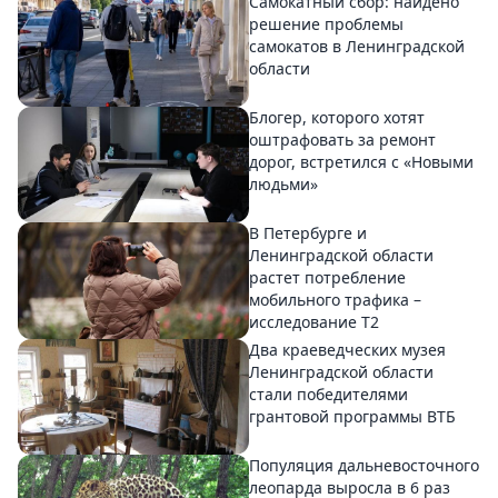
Самокатный сбор: найдено
решение проблемы
самокатов в Ленинградской
области
Блогер, которого хотят
оштрафовать за ремонт
дорог, встретился с «Новыми
людьми»
В Петербурге и
Ленинградской области
растет потребление
мобильного трафика –
исследование T2
Два краеведческих музея
Ленинградской области
стали победителями
грантовой программы ВТБ
Популяция дальневосточного
леопарда выросла в 6 раз