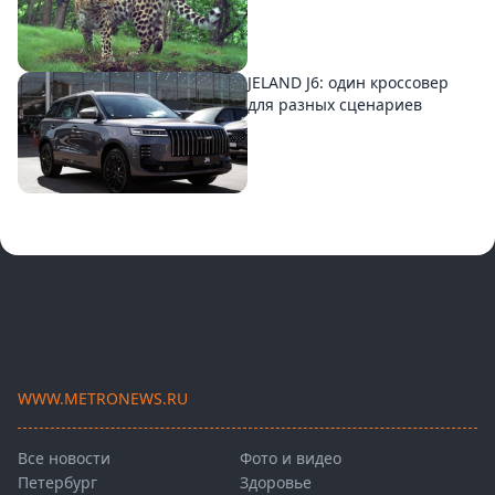
JELAND J6: один кроссовер
для разных сценариев
WWW.METRONEWS.RU
Все новости
Фото и видео
Петербург
Здоровье