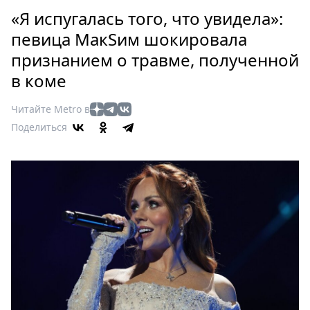
Петербург
«Я испугалась того, что увидела»:
Россия
певица МакSим шокировала
Мир
признанием о травме, полученной
Здоровье
в коме
Еда
Туризм
Читайте Metro в
Мода
Поделиться
Театр
Кино
Афиша
Книги
Выставки
Пресс-
релизы
О
Metro
Стримы