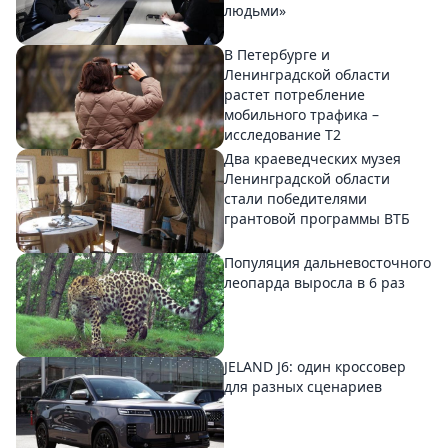
людьми»
В Петербурге и
Ленинградской области
растет потребление
мобильного трафика –
исследование T2
Два краеведческих музея
Ленинградской области
стали победителями
грантовой программы ВТБ
Популяция дальневосточного
леопарда выросла в 6 раз
JELAND J6: один кроссовер
для разных сценариев