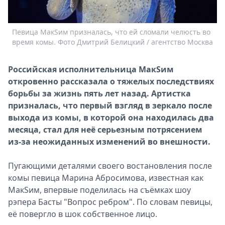
Спецпроекты
Звезды
Певица МакSим призналась, что ей сломали челюсть во
Выборы
время комы. Фото Дмитрий Белицкий / агентство Москва
2026
Скачай
Российская исполнительница МакSим
Metro
откровенно рассказала о тяжелых последствиях
борьбы за жизнь пять лет назад. Артистка
призналась, что первый взгляд в зеркало после
выхода из комы, в которой она находилась два
месяца, стал для неё серьезным потрясением
из-за неожиданных изменений во внешности.
Пугающими деталями своего востановления после
комы певица Марина Абросимова, известная как
МакSим, впервые поделилась на съёмках шоу
рэпера Басты "Вопрос ребром". По словам певицы,
её повергло в шок собственное лицо.