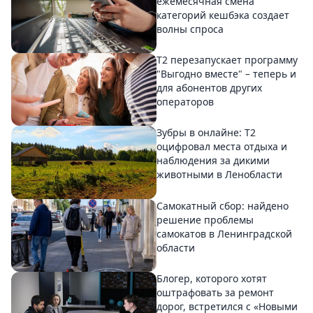
ежемесячная смена
категорий кешбэка создает
волны спроса
Т2 перезапускает программу
"Выгодно вместе" – теперь и
для абонентов других
операторов
Зубры в онлайне: Т2
оцифровал места отдыха и
наблюдения за дикими
животными в Ленобласти
Самокатный сбор: найдено
решение проблемы
самокатов в Ленинградской
области
Блогер, которого хотят
оштрафовать за ремонт
дорог, встретился с «Новыми