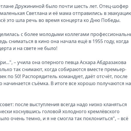
етлане Дружининой было почти шесть лет. Отец-шофер
А маленькая Светлана и её мама отправились в эвакуацию
всё это шла речь во время концерта ко Дню Победы.
и делилась с более молодыми коллегами профессиональ
дь сниматься в кино она начала ещё в 1955 году, когда
рта и на свете не было!
 Три...", – учила она оперного певца Аскара Абдразакова
Только так снимают, когда собираются вместе премьер-
ек по 50! Распорядитель командует, даёт отсчёт, после
о начинается съёмка. В итоге все хорошо получаются на
овет: после выступления всегда надо низко кланяться
ически коснувшись головой холодного кремлёвского
было очень темно, и я не смогла так поклониться", – всё