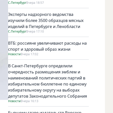
С.Петербург
Вчера 18:57
Эксперты надзорного ведомства
изучили более 3500 образцов мясных
изделий в Петербурге и Ленобласти
С.Петербург
Вчера 17:10
ВТБ: россияне увеличивают расходы на
спорт и здоровый образ жизни
Новости
Вчера 17:02
В Санкт-Петербурге определили
очередность размещения эмблем и
наименований политических партий в
избирательном бюллетене по единому
избирательному округу на выборах
депутатов Законодательного Собрания
Новости
Вчера 16:13
Бывшему главе издательств Popcorn