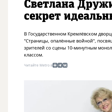
Светлана Друж
секрет идеальн
В Государственном Кремлёвском двор
"Страницы, опалённые войной", посвя
зрителей со сцены 10-минутным моноло
классом.
Читайте Metro в