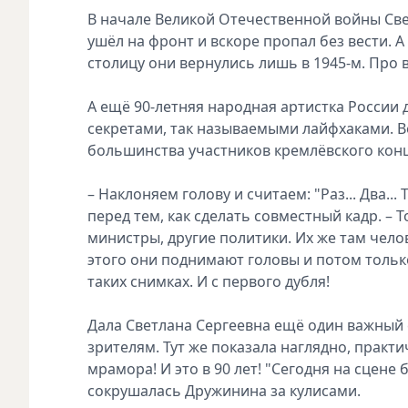
В начале Великой Отечественной войны Св
ушёл на фронт и вскоре пропал без вести. 
столицу они вернулись лишь в 1945-м. Про 
А ещё 90-летняя народная артистка Росси
секретами, так называемыми лайфхаками. Ве
большинства участников кремлёвского конце
– Наклоняем голову и считаем: "Раз... Два...
перед тем, как сделать совместный кадр. – 
министры, другие политики. Их же там челов
этого они поднимают головы и потом тольк
таких снимках. И с первого дубля!
Дала Светлана Сергеевна ещё один важный с
зрителям. Тут же показала наглядно, практ
мрамора! И это в 90 лет! "Сегодня на сцене 
сокрушалась Дружинина за кулисами.