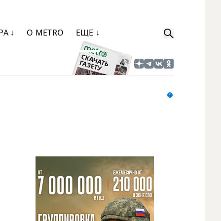
РА ↓
О METRO
ЕЩЕ ↓