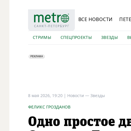
ВСЕ НОВОСТИ
ПЕТ
СТРИМЫ
СПЕЦПРОЕКТЫ
ЗВЕЗДЫ
В
erid: LdtCK5Efv
АО "ГАТР", ИНН: 7841320717
РЕКЛАМА
8 мая 2026, 19:20
|
Новости —
Звезды
ФЕЛИКС ГРОЗДАНОВ
Одно простое д