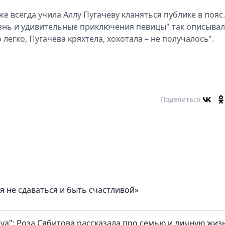
е всегда учила Аллу Пугачёву кланяться публике в пояс.
Жизнь и удивительные приключения певицы" так описывал
 легко, Пугачёва кряхтела, хохотала – не получалось".
Поделиться
я не сдаваться и быть счастливой»
а": Роза Сябитова рассказала про семью и личную жиз