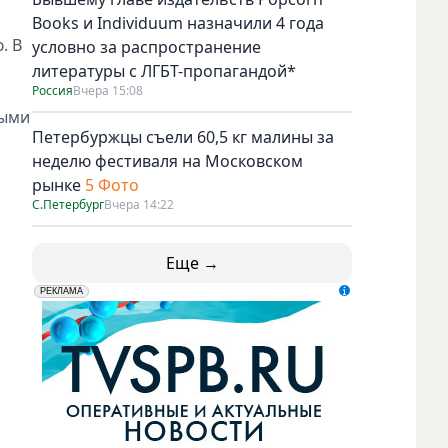
Books и Individuum назначили 4 года
. В
условно за распространение
литературы с ЛГБТ-пропагандой*
Россия
Вчера 15:08
ными
Петербуржцы съели 60,5 кг малины за
неделю фестиваля на Московском
рынке
5 Фото
С.Петербург
Вчера 14:22
Еще →
erid: LdtCK5udn
АО "ГАТР", ИНН: 7841320717
РЕКЛАМА