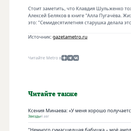
Стоит заметить, что Клавдия Шульженко тож
Алексей Беляков в книге "Алла Пугачёва. 
это: "Семидесятилетняя старушка делала это
Источник:
gazetametro.ru
Читайте Metro в
Читайте также
Ксения Минаева: «У меня хорошо получаетс
Звезды
4 авг
"Немного сумасшедшая бабушка – моё амплу