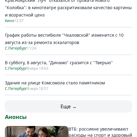
Красноярский "Луч" отказался от проката нового
"Колобка": в кинотеатре раскритиковали качество картины
и возрастной ценз
Кино
12:37
График работы вестибюля "Чкаловской" изменится с 10
августа из-за ремонта эскалаторов
С.Петербург
11:24
В субботу, 8 августа, "Динамо" сразится с "Тверью"
С.Петербург
Вчера 19:03
Здание на улице Комсомола стало памятником
С.Петербург
Вчера 18:57
Еще →
Анонсы
ВТБ: россияне увеличивают
расходы на спорт и здоровый