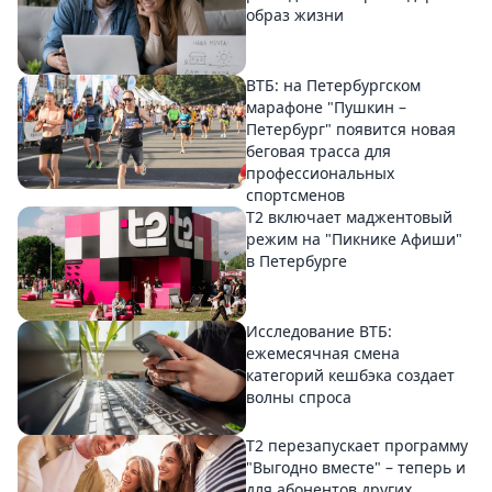
образ жизни
ВТБ: на Петербургском
марафоне "Пушкин –
Петербург" появится новая
беговая трасса для
профессиональных
спортсменов
Т2 включает маджентовый
режим на "Пикнике Афиши"
в Петербурге
Исследование ВТБ:
ежемесячная смена
категорий кешбэка создает
волны спроса
Т2 перезапускает программу
"Выгодно вместе" – теперь и
для абонентов других