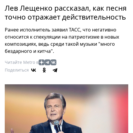
Петербург
Лев Лещенко рассказал, как песня
Россия
точно отражает действительность
Мир
Здоровье
Ранее исполнитель заявил ТАСС, что негативно
Еда
относится к спекуляции на патриотизме в новых
Туризм
композициях, ведь среди такой музыки "много
Мода
бездарного и китча".
Театр
Читайте Metro в
Кино
Поделиться
Афиша
Книги
Выставки
Пресс-
релизы
О
Metro
Стримы