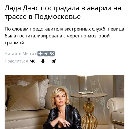
Петербург
Лада Дэнс пострадала в аварии на
Россия
трассе в Подмосковье
Мир
Здоровье
По словам представителя экстренных служб, певица
Еда
была госпитализирована с черепно-мозговой
Туризм
травмой.
Мода
Читайте Metro в
Театр
Поделиться
Кино
Афиша
Книги
Выставки
Пресс-
релизы
О
Metro
Стримы