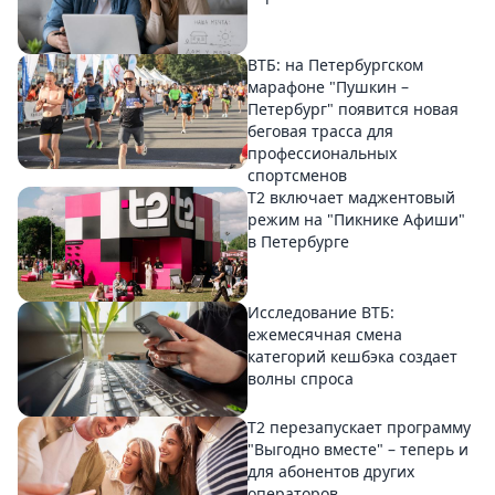
ВТБ: на Петербургском
марафоне "Пушкин –
Петербург" появится новая
беговая трасса для
профессиональных
спортсменов
Т2 включает маджентовый
режим на "Пикнике Афиши"
в Петербурге
Исследование ВТБ:
ежемесячная смена
категорий кешбэка создает
волны спроса
Т2 перезапускает программу
"Выгодно вместе" – теперь и
для абонентов других
операторов