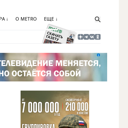
РА ↓
О METRO
ЕЩЕ ↓