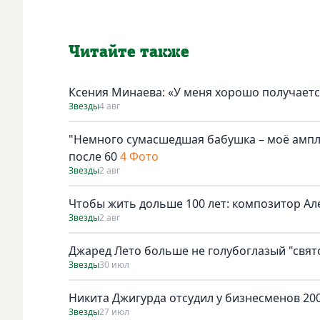
Читайте также
Ксения Минаева: «У меня хорошо получаетс
Звезды
4 авг
"Немного сумасшедшая бабушка – моё амплу
после 60
4 Фото
Звезды
2 авг
Чтобы жить дольше 100 лет: композитор Ал
Звезды
2 авг
Джаред Лето больше не голубоглазый "свят
Звезды
30 июл
Никита Джигурда отсудил у бизнесменов 200
Звезды
27 июл