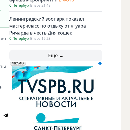
С.Петербург
Вчера 21:48
ё
Ленинградский зоопарк показал
мастер-класс по отдыху от ягуара
Ричарда в честь Дня кошек
вет.
С.Петербург
Вчера 19:23
Еще →
erid: LdtCK5udn
АО "ГАТР", ИНН: 7841320717
РЕКЛАМА
ппы
-