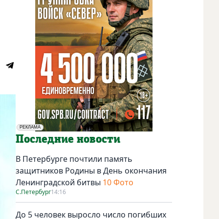
РЕКЛАМА
Социальная реклама
Последние новости
В Петербурге почтили память
защитников Родины в День окончания
Ленинградской битвы
10 Фото
С.Петербург
14:16
До 5 человек выросло число погибших