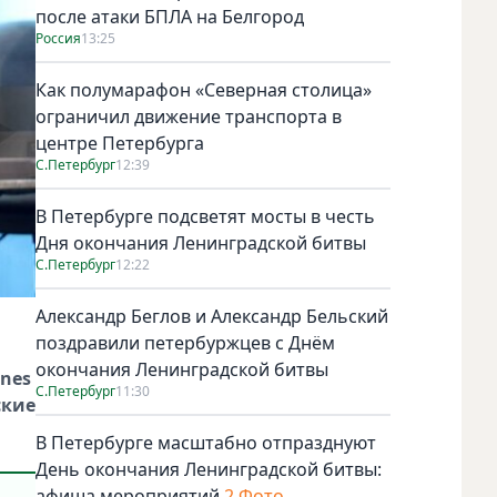
после атаки БПЛА на Белгород
Россия
13:25
Как полумарафон «Северная столица»
ограничил движение транспорта в
центре Петербурга
С.Петербург
12:39
В Петербурге подсветят мосты в честь
Дня окончания Ленинградской битвы
С.Петербург
12:22
Александр Беглов и Александр Бельский
поздравили петербуржцев с Днём
окончания Ленинградской битвы
ones
С.Петербург
11:30
ские
В Петербурге масштабно отпразднуют
День окончания Ленинградской битвы:
афиша мероприятий
2 Фото