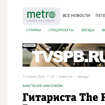
ВСЕ НОВОСТИ
ПЕТ
СТРИМЫ
СПЕЦПРОЕКТЫ
ЗВЕЗДЫ
В
erid: LdtCK5Efv
АО "ГАТР", ИНН: 7841320717
РЕКЛАМА
14 июня 2026, 17:23
|
Новости —
Звезды
АНАСТАСИЯ НИКОЛАЕВА
Гитариста The R