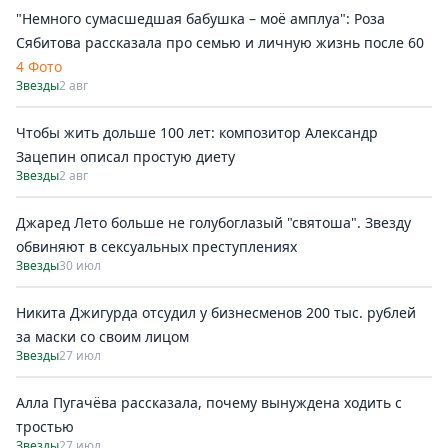
"Немного сумасшедшая бабушка – моё амплуа": Роза
Сябитова рассказала про семью и личную жизнь после 60
4 Фото
Звезды
2 авг
Чтобы жить дольше 100 лет: композитор Александр
Зацепин описал простую диету
Звезды
2 авг
Джаред Лето больше не голубоглазый "святоша". Звезду
обвиняют в сексуальных преступлениях
Звезды
30 июл
Никита Джигурда отсудил у бизнесменов 200 тыс. рублей
за маски со своим лицом
Звезды
27 июл
Алла Пугачёва рассказала, почему вынуждена ходить с
тростью
Звезды
27 июл