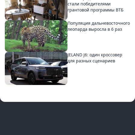
стали победителями
грантовой программы ВТБ
Популяция дальневосточного
леопарда выросла в 6 раз
JELAND J6: один кроссовер
для разных сценариев