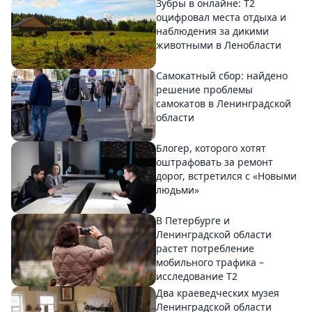
Зубры в онлайне: Т2
оцифровал места отдыха и
наблюдения за дикими
животными в Ленобласти
Самокатный сбор: найдено
решение проблемы
самокатов в Ленинградской
области
Блогер, которого хотят
оштрафовать за ремонт
дорог, встретился с «Новыми
людьми»
В Петербурге и
Ленинградской области
растет потребление
мобильного трафика –
исследование T2
Два краеведческих музея
Ленинградской области