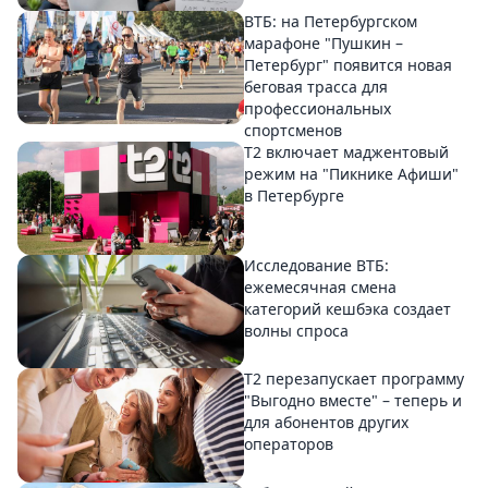
ВТБ: на Петербургском
марафоне "Пушкин –
Петербург" появится новая
беговая трасса для
профессиональных
спортсменов
Т2 включает маджентовый
режим на "Пикнике Афиши"
в Петербурге
Исследование ВТБ:
ежемесячная смена
категорий кешбэка создает
волны спроса
Т2 перезапускает программу
"Выгодно вместе" – теперь и
для абонентов других
операторов