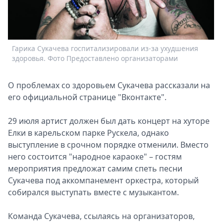
Спецпроекты
Звезды
Выборы
2026
Гарика Сукачева госпитализировали из-за ухудшения
Скачай
здоровья. Фото Предоставлено организаторами
Metro
О проблемах со здоровьем Сукачева рассказали на
его официальной странице "Вконтакте".
29 июля артист должен был дать концерт на хуторе
Елки в карельском парке Рускела, однако
выступление в срочном порядке отменили. Вместо
него состоится "народное караоке" – гостям
мероприятия предложат самим спеть песни
Сукачева под аккомпанемент оркестра, который
собирался выступать вместе с музыкантом.
Команда Сукачева, ссылаясь на организаторов,