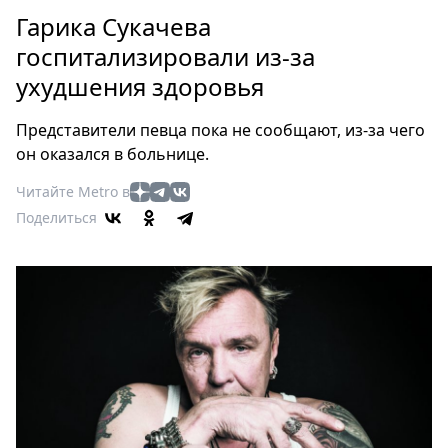
Петербург
Гарика Сукачева
Россия
госпитализировали из-за
Мир
ухудшения здоровья
Здоровье
Еда
Представители певца пока не сообщают, из-за чего
Туризм
он оказался в больнице.
Мода
Читайте Metro в
Театр
Поделиться
Кино
Афиша
Книги
Выставки
Пресс-
релизы
О
Metro
Стримы