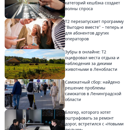
категорий кешбэка создает
волны спроса
Т2 перезапускает программу
"Выгодно вместе" – теперь и
для абонентов других
операторов
Зубры в онлайне: Т2
оцифровал места отдыха и
наблюдения за дикими
животными в Ленобласти
Самокатный сбор: найдено
решение проблемы
самокатов в Ленинградской
области
Блогер, которого хотят
оштрафовать за ремонт
дорог, встретился с «Новыми
людьми»