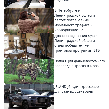
В Петербурге и
Ленинградской области
растет потребление
мобильного трафика –
исследование T2
Два краеведческих музея
Ленинградской области
стали победителями
грантовой программы ВТБ
Популяция дальневосточного
леопарда выросла в 6 раз
JELAND J6: один кроссовер
для разных сценариев