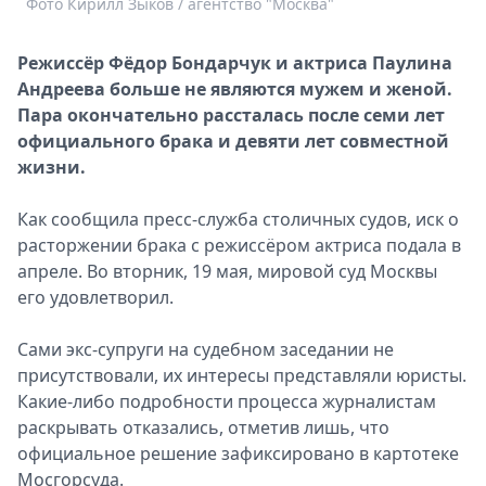
Фото Кирилл Зыков / агентство "Москва"
Спецпроекты
Звезды
Режиссёр Фёдор Бондарчук
и актриса Паулина
Выборы
Андреева
больше не являются мужем и женой.
2026
Пара окончательно рассталась после семи лет
Скачай
официального брака и девяти лет совместной
Metro
жизни.
Как сообщила пресс-служба столичных судов, иск о
расторжении брака с режиссёром актриса подала в
апреле. Во вторник, 19 мая, мировой суд Москвы
его удовлетворил.
Сами экс-супруги на судебном заседании не
присутствовали, их интересы представляли юристы.
Какие-либо подробности процесса журналистам
раскрывать отказались, отметив лишь, что
официальное решение зафиксировано в картотеке
Мосгорсуда.