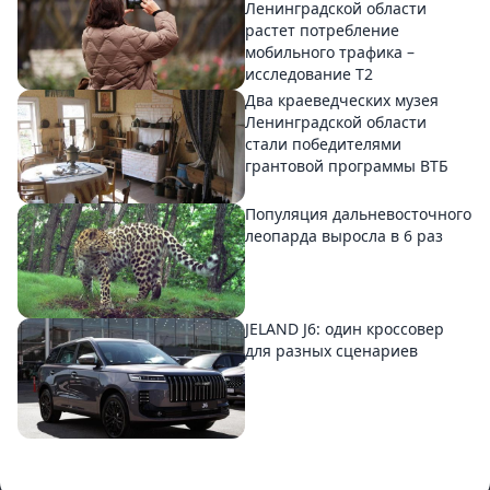
Ленинградской области
растет потребление
мобильного трафика –
исследование T2
Два краеведческих музея
Ленинградской области
стали победителями
грантовой программы ВТБ
Популяция дальневосточного
леопарда выросла в 6 раз
JELAND J6: один кроссовер
для разных сценариев