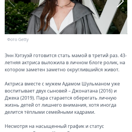
Спецпроекты
Звезды
Выборы
2026
Скачай
Фото Getty
Metro
Энн Хэтэуэй готовится стать мамой в третий раз. 43-
летняя актриса выложила в личном блоге ролик, на
котором заметен заметно округлившийся живот.
Актриса вместе с мужем Адамом Шульманом уже
воспитывает двух сыновей – Джонатана (2016) и
Ф
Джека (2019). Пара старается оберегать личную
жизнь детей от лишнего внимания, хотя иногда
делится тёплыми семейными кадрами.
Несмотря на насыщенный график и статус