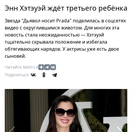
Петербург
Энн Хэтэуэй ждёт третьего ребёнка
Россия
Мир
Звезда "Дьявол носит Prada" поделилась в соцсетях
Здоровье
видео с округлившимся животом. Для многих эта
Еда
новость стала неожиданностью — Хэтэуэй
Туризм
тщательно скрывала положение и избегала
обтягивающих нарядов. У актрисы уже есть двое
Мода
сыновей.
Театр
Кино
Читайте Metro в
Афиша
Поделиться
Книги
Выставки
Пресс-
релизы
О
Metro
Стримы