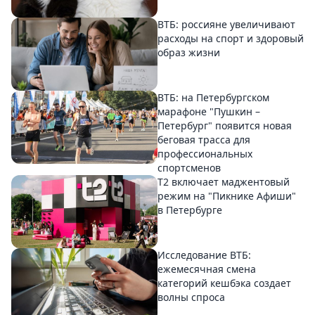
ВТБ: россияне увеличивают
расходы на спорт и здоровый
образ жизни
ВТБ: на Петербургском
марафоне "Пушкин –
Петербург" появится новая
беговая трасса для
профессиональных
спортсменов
Т2 включает маджентовый
режим на "Пикнике Афиши"
в Петербурге
Исследование ВТБ:
ежемесячная смена
категорий кешбэка создает
волны спроса