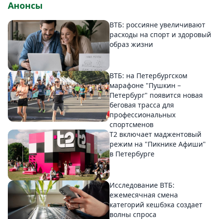
Анонсы
ВТБ: россияне увеличивают
расходы на спорт и здоровый
образ жизни
ВТБ: на Петербургском
марафоне "Пушкин –
Петербург" появится новая
беговая трасса для
профессиональных
спортсменов
Т2 включает маджентовый
режим на "Пикнике Афиши"
в Петербурге
Исследование ВТБ:
ежемесячная смена
категорий кешбэка создает
волны спроса