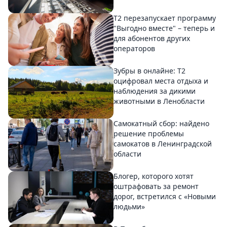
Т2 перезапускает программу
"Выгодно вместе" – теперь и
для абонентов других
операторов
Зубры в онлайне: Т2
оцифровал места отдыха и
наблюдения за дикими
животными в Ленобласти
Самокатный сбор: найдено
решение проблемы
самокатов в Ленинградской
области
Блогер, которого хотят
оштрафовать за ремонт
дорог, встретился с «Новыми
людьми»