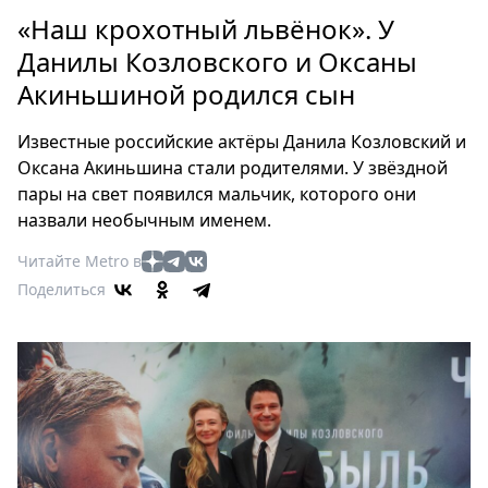
Петербург
«Наш крохотный львёнок». У
Россия
Данилы Козловского и Оксаны
Мир
Акиньшиной родился сын
Здоровье
Еда
Известные российские актёры Данила Козловский и
Туризм
Оксана Акиньшина стали родителями. У звёздной
Мода
пары на свет появился мальчик, которого они
Театр
назвали необычным именем.
Кино
Читайте Metro в
Афиша
Поделиться
Книги
Выставки
Пресс-
релизы
О
Metro
Стримы