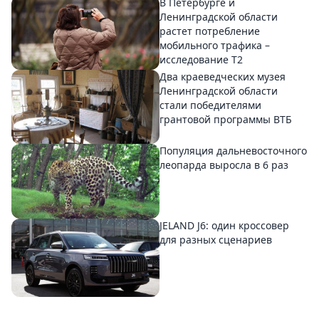
В Петербурге и
Ленинградской области
растет потребление
мобильного трафика –
исследование T2
Два краеведческих музея
Ленинградской области
стали победителями
грантовой программы ВТБ
Популяция дальневосточного
леопарда выросла в 6 раз
JELAND J6: один кроссовер
для разных сценариев