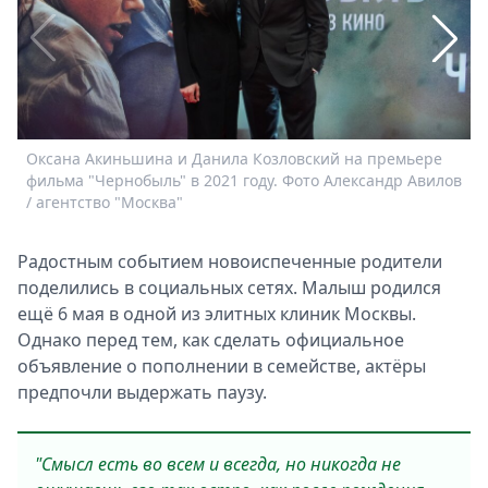
Спецпроекты
Звезды
Выборы
2026
Скачай
Metro
Оксана Акиньшина и Данила Козловский на премьере
Ф
фильма "Чернобыль" в 2021 году. Фото Александр Авилов
/ агентство "Москва"
Радостным событием новоиспеченные родители
поделились в социальных сетях. Малыш родился
ещё 6 мая в одной из элитных клиник Москвы.
Однако перед тем, как сделать официальное
объявление о пополнении в семействе, актёры
предпочли выдержать паузу.
"Смысл есть во всем и всегда, но никогда не