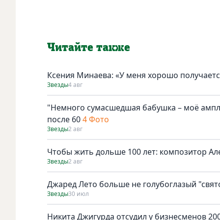
Читайте также
Ксения Минаева: «У меня хорошо получаетс
Звезды
4 авг
"Немного сумасшедшая бабушка – моё амплу
после 60
4 Фото
Звезды
2 авг
Чтобы жить дольше 100 лет: композитор Ал
Звезды
2 авг
Джаред Лето больше не голубоглазый "свят
Звезды
30 июл
Никита Джигурда отсудил у бизнесменов 200