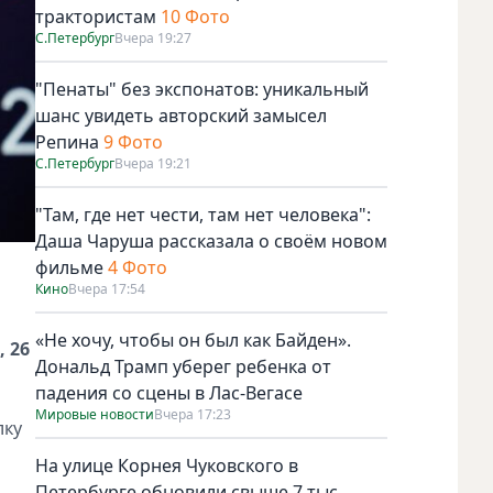
трактористам
10 Фото
С.Петербург
Вчера 19:27
"Пенаты" без экспонатов: уникальный
шанс увидеть авторский замысел
Репина
9 Фото
С.Петербург
Вчера 19:21
"Там, где нет чести, там нет человека":
Даша Чаруша рассказала о своём новом
фильме
4 Фото
Кино
Вчера 17:54
«Не хочу, чтобы он был как Байден».
 26
Дональд Трамп уберег ребенка от
падения со сцены в Лас-Вегасе
Мировые новости
Вчера 17:23
лку
На улице Корнея Чуковского в
Петербурге обновили свыше 7 тыс.