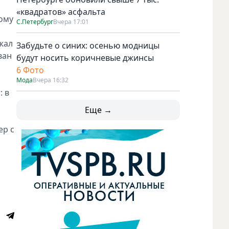
«квадратов» асфальта
ому
С.Петербург
Вчера 17:01
жал
Забудьте о синих: осенью модницы
ван
будут носить коричневые джинсы
6 Фото
Мода
Вчера 16:32
: в
Еще →
ер с