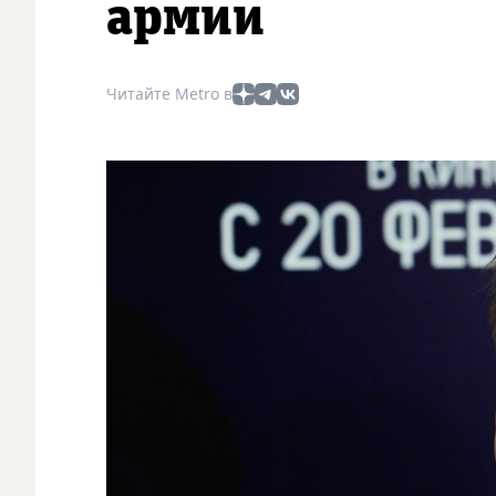
армии
Читайте Metro в