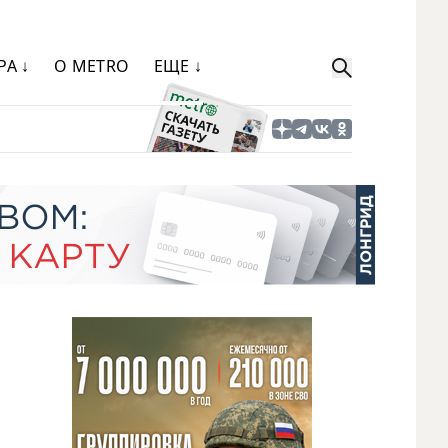
РА ↓
О METRO
ЕЩЕ ↓