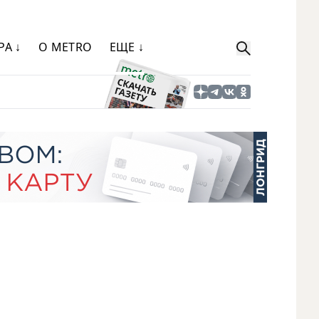
РА ↓
О METRO
ЕЩЕ ↓