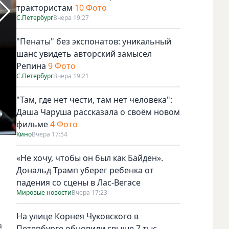
трактористам
10 Фото
С.Петербург
Вчера 19:27
"Пенаты" без экспонатов: уникальный
шанс увидеть авторский замысел
Репина
9 Фото
С.Петербург
Вчера 19:21
"Там, где нет чести, там нет человека":
Даша Чаруша рассказала о своём новом
фильме
4 Фото
Кино
Вчера 17:54
Ева Лонгория. Фото Getty
«Не хочу, чтобы он был как Байден».
Дональд Трамп уберег ребенка от
падения со сцены в Лас-Вегасе
Мировые новости
Вчера 17:23
На улице Корнея Чуковского в
а
Петербурге обновили свыше 7 тыс.