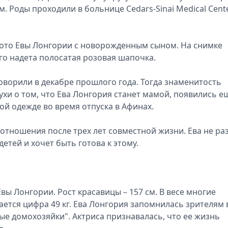
. Роды проходили в больнице Cedars-Sinai Medical Cente
фото Евы Лонгории с новорожденным сыном. На снимке
го надета полосатая розовая шапочка.
ворили в декабре прошлого года. Тогда знаменитость
хи о том, что Ева Лонгория станет мамой, появились е
ной одежде во время отпуска в Афинах.
 отношения после трех лет совместной жизни. Ева не ра
етей и хочет быть готова к этому.
ы Лонгории. Рост красавицы – 157 см. В весе многие
ается цифра 49 кг. Ева Лонгория запомнилась зрителям 
ые домохозяйки". Актриса признавалась, что ее жизнь