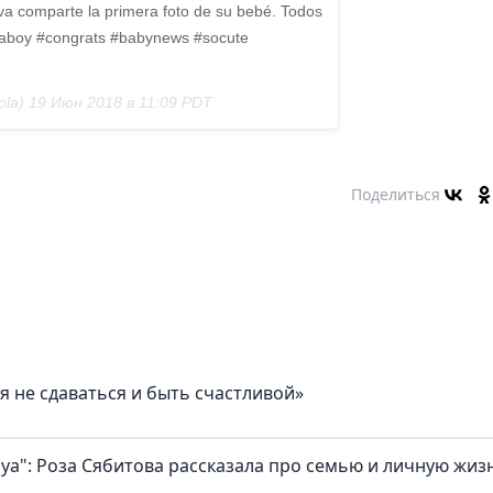
 comparte la primera foto de su bebé. Todos
#itsaboy #congrats #babynews #socute
la) 19 Июн 2018 в 11:09 PDT
Поделиться
я не сдаваться и быть счастливой»
а": Роза Сябитова рассказала про семью и личную жиз