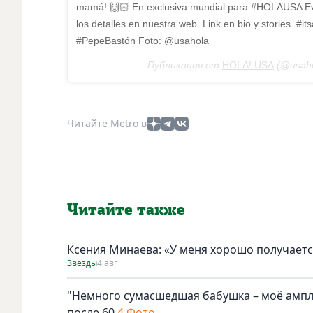
mamá! 🙌🏻 En exclusiva mundial para #HOLAUSA Eva
los detalles en nuestra web. Link en bio y stories. 
#PepeBastón Foto: @usahola
Публикация от
HOLA! USA
(@usaho
Читайте Metro в
Читайте также
Ксения Минаева: «У меня хорошо получаетс
Звезды
4 авг
"Немного сумасшедшая бабушка – моё амплу
после 60
4 Фото