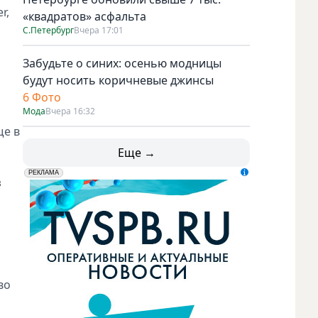
r,
«квадратов» асфальта
С.Петербург
Вчера 17:01
Забудьте о синих: осенью модницы
будут носить коричневые джинсы
6 Фото
Мода
Вчера 16:32
ще в
Еще →
erid: LdtCK5udn
АО "ГАТР", ИНН: 7841320717
РЕКЛАМА
з
во