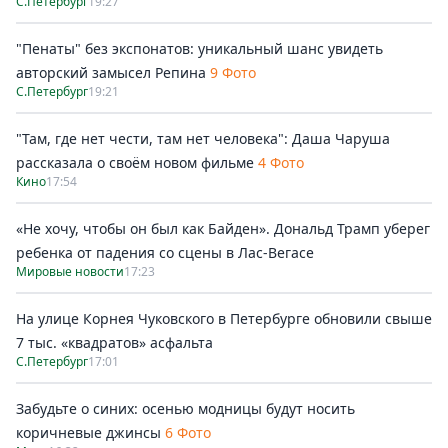
С.Петербург
19:27
"Пенаты" без экспонатов: уникальный шанс увидеть
авторский замысел Репина
9 Фото
С.Петербург
19:21
"Там, где нет чести, там нет человека": Даша Чаруша
рассказала о своём новом фильме
4 Фото
Кино
17:54
«Не хочу, чтобы он был как Байден». Дональд Трамп уберег
ребенка от падения со сцены в Лас-Вегасе
Мировые новости
17:23
На улице Корнея Чуковского в Петербурге обновили свыше
7 тыс. «квадратов» асфальта
С.Петербург
17:01
Забудьте о синих: осенью модницы будут носить
коричневые джинсы
6 Фото