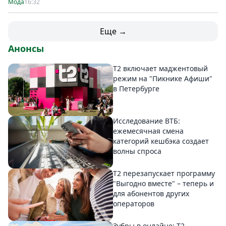
Мода
16:32
Еще →
Анонсы
Т2 включает маджентовый
режим на "Пикнике Афиши"
в Петербурге
Исследование ВТБ:
ежемесячная смена
категорий кешбэка создает
волны спроса
Т2 перезапускает программу
"Выгодно вместе" – теперь и
для абонентов других
операторов
Зубры в онлайне: Т2