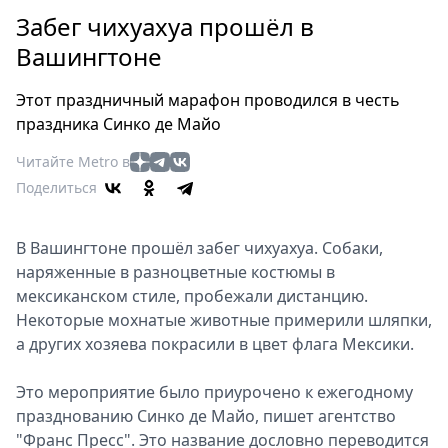
Петербург
Забег чихуахуа прошёл в
Россия
Вашингтоне
Мир
Здоровье
Этот праздничный марафон проводился в честь
Еда
праздника Синко де Майо
Туризм
Читайте Metro в
Мода
Поделиться
Театр
Кино
В Вашингтоне прошёл забег чихуахуа. Собаки,
Афиша
наряженные в разноцветные костюмы в
Книги
мексиканском стиле, пробежали дистанцию.
Выставки
Некоторые мохнатые животные примерили шляпки,
Пресс-
а других хозяева покрасили в цвет флага Мексики.
релизы
О
Это мероприятие было приурочено к ежегодному
празднованию Синко де Майо, пишет агентство
Metro
"Франс Пресс". Это название дословно переводится
Стримы