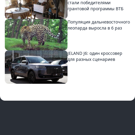
стали победителями
грантовой программы ВТБ
Популяция дальневосточного
леопарда выросла в 6 раз
JELAND J6: один кроссовер
для разных сценариев