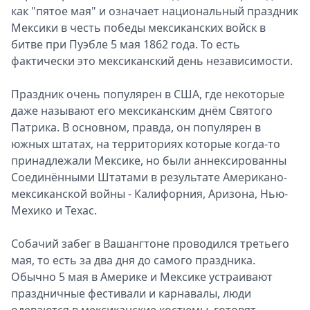
как "пятое мая" и означает национальный праздник
Спецпроекты
Мексики в честь победы мексиканских войск в
Звезды
битве при Пуэбле 5 мая 1862 года. То есть
Выборы
фактически это мексиканский день независимости.
2026
Скачай
Праздник очень популярен в США, где некоторые
Metro
даже называют его мексиканским днём Святого
Патрика. В основном, правда, он популярен в
южных штатах, на территориях которые когда-то
принадлежали Мексике, но были аннексированны
Соединёнными Штатами в результате Американо-
мексиканской войны - Калифорния, Аризона, Нью-
Мехико и Техас.
Собачий забег в Вашангтоне проводился третьего
мая, то есть за два дня до самого праздника.
Обычно 5 мая в Америке и Мексике устраивают
праздничные фестивали и карнавалы, люди