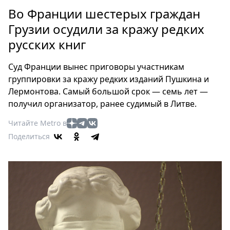
Петербург
Во Франции шестерых граждан
Россия
Грузии осудили за кражу редких
Мир
русских книг
Здоровье
Еда
Суд Франции вынес приговоры участникам
Туризм
группировки за кражу редких изданий Пушкина и
Мода
Лермонтова. Самый большой срок — семь лет —
Театр
получил организатор, ранее судимый в Литве.
Кино
Читайте Metro в
Афиша
Поделиться
Книги
Выставки
Пресс-
релизы
О
Metro
Стримы