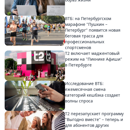
ВТБ: на Петербургском
марафоне "Пушкин –
Петербург" появится новая
беговая трасса для
профессиональных
спортсменов
Т2 включает маджентовый
режим на "Пикнике Афиши"
в Петербурге
Исследование ВТБ:
ежемесячная смена
категорий кешбэка создает
волны спроса
Т2 перезапускает программу
"Выгодно вместе" – теперь и
для абонентов других