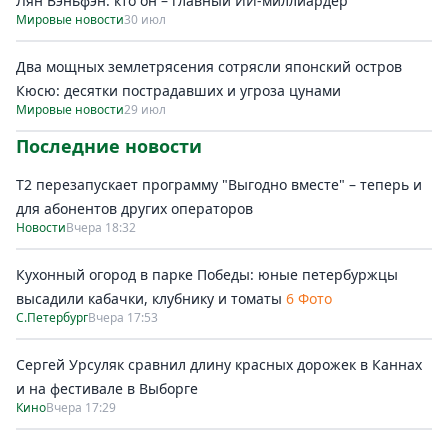
Лян Вэньфэн: кто он – главный ИИ-миллиардер
Мировые новости
30 июл
Два мощных землетрясения сотрясли японский остров
Кюсю: десятки пострадавших и угроза цунами
Мировые новости
29 июл
Последние новости
Т2 перезапускает программу "Выгодно вместе" – теперь и
для абонентов других операторов
Новости
Вчера 18:32
Кухонный огород в парке Победы: юные петербуржцы
высадили кабачки, клубнику и томаты
6 Фото
С.Петербург
Вчера 17:53
Сергей Урсуляк сравнил длину красных дорожек в Каннах
и на фестивале в Выборге
Кино
Вчера 17:29