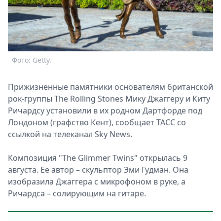
Спецпроекты
Звезды
Выборы
2026
Скачай
Фото: Getty.
Metro
Прижизненные памятники основателям британской
рок-группы The Rolling Stones Мику Джаггеру и Киту
Ричардсу установили в их родном Дартфорде под
Лондоном (графство Кент), сообщает ТАСС со
ссылкой на телеканал Sky News.
Композиция "The Glimmer Twins" открылась 9
августа. Ее автор – скульптор Эми Гудман. Она
изобразила Джаггера с микрофоном в руке, а
Ричардса – солирующим на гитаре.