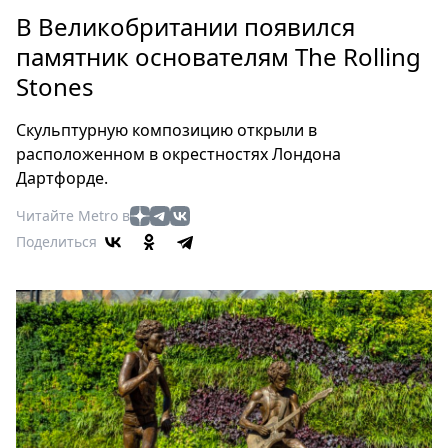
Петербург
В Великобритании появился
Россия
памятник основателям The Rolling
Мир
Stones
Здоровье
Еда
Скульптурную композицию открыли в
Туризм
расположенном в окрестностях Лондона
Мода
Дартфорде.
Театр
Читайте Metro в
Кино
Поделиться
Афиша
Книги
Выставки
Пресс-
релизы
О
Metro
Стримы