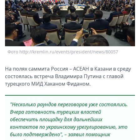
Спецпроекты
Звезды
Выборы
2026
Скачай
Metro
Фото http://kremlin.ru/events/president/news/80057
На полях саммита Россия – АСЕАН в Казани в среду
состоялась встреча Владимира Путина с главой
турецкого МИД Хаканом Фиданом.
"Несколько раундов переговоров уже состоялись.
Вчера готовность турецких властей
обеспечить площадку для дальнейших
контактов по украинскому урегулированию, это
было подтверждено", – заявил помощник