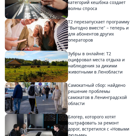
категорий кешбэка создает
волны спроса
Т2 перезапускает программу
"Выгодно вместе" – теперь и
для абонентов других
операторов
Зубры в онлайне: Т2
оцифровал места отдыха и
наблюдения за дикими
животными в Ленобласти
Самокатный сбор: найдено
решение проблемы
самокатов в Ленинградской
области
Блогер, которого хотят
оштрафовать за ремонт
дорог, встретился с «Новыми
людьми»