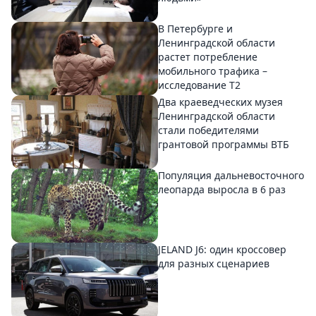
В Петербурге и
Ленинградской области
растет потребление
мобильного трафика –
исследование T2
Два краеведческих музея
Ленинградской области
стали победителями
грантовой программы ВТБ
Популяция дальневосточного
леопарда выросла в 6 раз
JELAND J6: один кроссовер
для разных сценариев