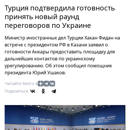
Петербург
Турция подтвердила готовность
Россия
принять новый раунд
Мир
переговоров по Украине
Здоровье
Еда
Министр иностранных дел Турции Хакан Фидан на
Туризм
встрече с президентом РФ в Казани заявил о
Мода
готовности Анкары предоставить площадку для
Театр
дальнейших контактов по украинскому
Кино
урегулированию. Об этом сообщил помощник
президента Юрий Ушаков.
Афиша
Книги
Читайте Metro в
Выставки
Поделиться
Пресс-
релизы
О
Metro
Стримы