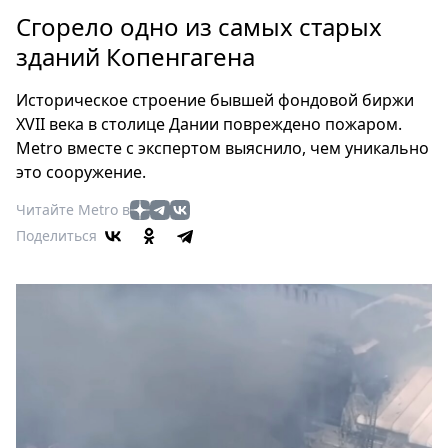
Петербург
Сгорело одно из самых старых
Россия
зданий Копенгагена
Мир
Здоровье
Историческое строение бывшей фондовой биржи
Еда
XVII века в столице Дании повреждено пожаром.
Туризм
Metro вместе с экспертом выяснило, чем уникально
Мода
это сооружение.
Театр
Читайте Metro в
Кино
Поделиться
Афиша
Книги
Выставки
Пресс-
релизы
О
Metro
Стримы