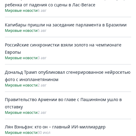
ребенка от падения со сцены в Лас-Вегасе
Мировые новости
6 авг
Капибары пришли на заседание парламента в Бразилии
Мировые новости
5 авг
Российские синхронистки взяли золото на чемпионате
Европы
Мировые новости
3 авг
Дональд Трамп опубликовал сгенерированное нейросетью
фото с инопланетянином
Мировые новости
2 авг
Правительство Армении во главе с Пашиняном ушло в
отставку
Мировые новости
2 авг
Лян Вэньфэн: кто он – главный ИИ-миллиардер
Мировые новости
30 июл