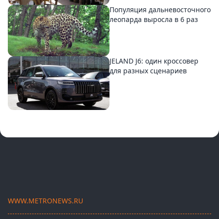
Популяция дальневосточного
леопарда выросла в 6 раз
JELAND J6: один кроссовер
для разных сценариев
WWW.METRONEWS.RU