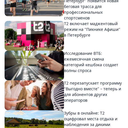
Петербург" появится новая
беговая трасса для
профессиональных
спортсменов
Т2 включает маджентовый
режим на "Пикнике Афиши"
в Петербурге
Исследование ВТБ:
ежемесячная смена
категорий кешбэка создает
волны спроса
Т2 перезапускает программу
"Выгодно вместе" – теперь и
для абонентов других
операторов
Зубры в онлайне: Т2
оцифровал места отдыха и
наблюдения за дикими