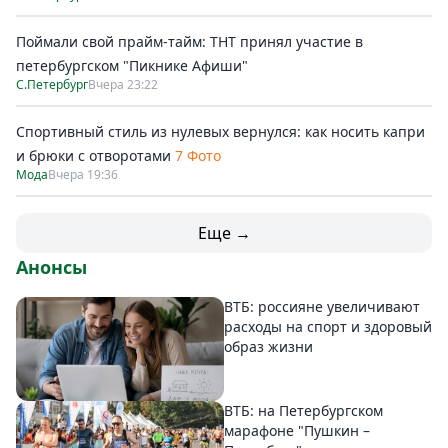
Поймали свой прайм-тайм: ТНТ принял участие в
петербургском "Пикнике Афиши"
С.Петербург
Вчера 23:22
Спортивный стиль из нулевых вернулся: как носить капри
и брюки с отворотами
7 Фото
Мода
Вчера 19:36
Еще →
Анонсы
ВТБ: россияне увеличивают
расходы на спорт и здоровый
образ жизни
ВТБ: на Петербургском
марафоне "Пушкин –