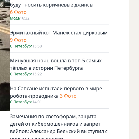
будут носить коричневые джинсы
6 Фото
Мода
16:32
Эрмитажный кот Манеж стал цирковым
9 Фото
С.Петербург
15:58
Минувшая ночь вошла в топ-5 самых
тёплых в истории Петербурга
С.Петербург
15:22
На Сапсане испытали первого в мире
робота-проводника
3 Фото
С.Петербург
14:01
Замечания по светофорам, защита
детей от кибермошенников и запрет
вейпов: Александр Бельский выступил с
новыми заявлениями