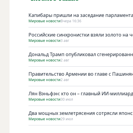
Капибары пришли на заседание парламента
Мировые новости
Вчера 16:36
Российские синхронистки взяли золото на 
Мировые новости
3 авг
Дональд Трамп опубликовал сгенерирован
Мировые новости
2 авг
Правительство Армении во главе с Пашинян
Мировые новости
2 авг
Лян Вэньфэн: кто он – главный ИИ-миллиар
Мировые новости
30 июл
Два мощных землетрясения сотрясли японск
Мировые новости
29 июл