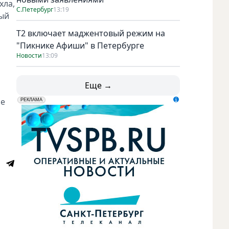
хла,
С.Петербург
13:19
ный
Т2 включает маджентовый режим на
"Пикнике Афиши" в Петербурге
Новости
13:09
Еще →
се
erid: LdtCK5udn
АО "ГАТР", ИНН: 7841320717
РЕКЛАМА