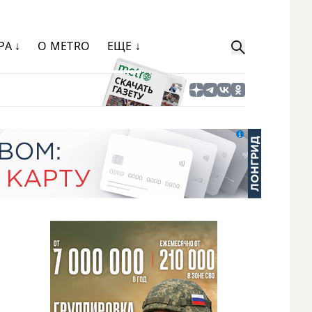
РА ↓
О METRO
ЕЩЕ ↓