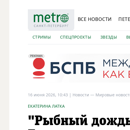
ВСЕ НОВОСТИ
ПЕТ
СТРИМЫ
СПЕЦПРОЕКТЫ
ЗВЕЗДЫ
В
erid: 2VfnxyFybV5
ПАО "Банк "Санкт-Петербург", ИНН: 7831000027
РЕКЛАМА
16 июня 2026, 10:43
|
Новости —
Мировые новост
ЕКАТЕРИНА ЛАТКА
"Рыбный дождь