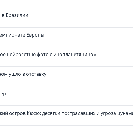
 в Бразилии
чемпионате Европы
ное нейросетью фото с инопланетянином
ом ушло в отставку
дер
ий остров Кюсю: десятки пострадавших и угроза цунам