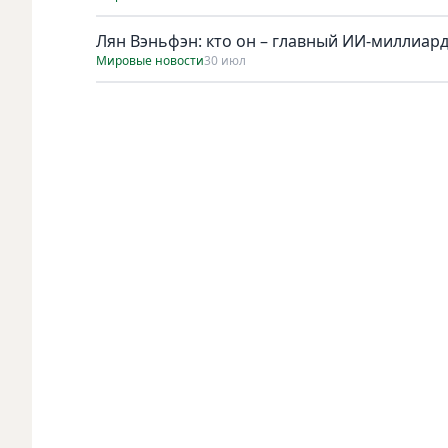
Лян Вэньфэн: кто он – главный ИИ-миллиар
Мировые новости
30 июл