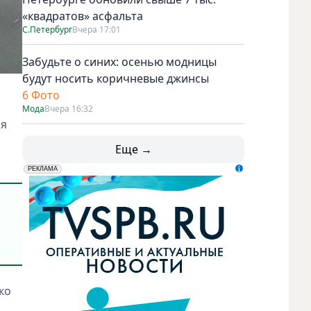
«квадратов» асфальта
С.Петербург
Вчера 17:01
Забудьте о синих: осенью модницы
будут носить коричневые джинсы
6 Фото
Мода
Вчера 16:32
ся
и
Еще →
erid: LdtCK5udn
АО "ГАТР", ИНН: 7841320717
РЕКЛАМА
ко
и