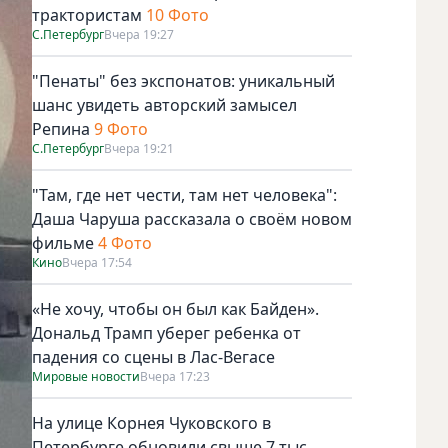
трактористам
10 Фото
С.Петербург
Вчера 19:27
"Пенаты" без экспонатов: уникальный
шанс увидеть авторский замысел
Репина
9 Фото
С.Петербург
Вчера 19:21
"Там, где нет чести, там нет человека":
Даша Чаруша рассказала о своём новом
фильме
4 Фото
Кино
Вчера 17:54
«Не хочу, чтобы он был как Байден».
Дональд Трамп уберег ребенка от
падения со сцены в Лас-Вегасе
Мировые новости
Вчера 17:23
На улице Корнея Чуковского в
Петербурге обновили свыше 7 тыс.