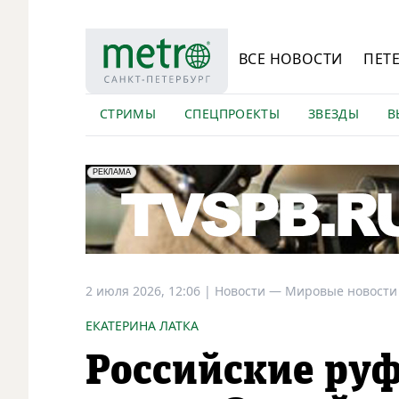
ВСЕ НОВОСТИ
ПЕТ
СТРИМЫ
СПЕЦПРОЕКТЫ
ЗВЕЗДЫ
В
erid: LdtCK5Efv
АО "ГАТР", ИНН: 7841320717
РЕКЛАМА
2 июля 2026, 12:06
|
Новости —
Мировые новости
ЕКАТЕРИНА ЛАТКА
Российские руф