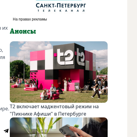
 их
Анонсы
ю,
ля
Т2 включает маджентовый режим на
ире.
"Пикнике Афиши" в Петербурге