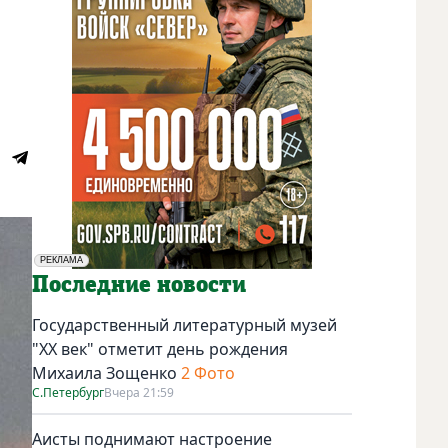
РЕКЛАМА
Социальная реклама
Последние новости
Государственный литературный музей
"ХХ век" отметит день рождения
Михаила Зощенко
2 Фото
С.Петербург
Вчера 21:59
Аисты поднимают настроение