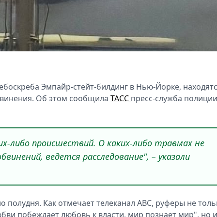
ебоскреба Эмпайр-стейт-билдинг в Нью-Йорке, находят
бвинения. Об этом сообщила
ТАСС
пресс-служба полици
ких-либо происшествий. О каких-либо травмах не
винений, ведется расследование", – указали
о полудня. Как отмечает телеканал ABC, руферы не толь
бви побеждает любовь к власти, мир познает мир", но 