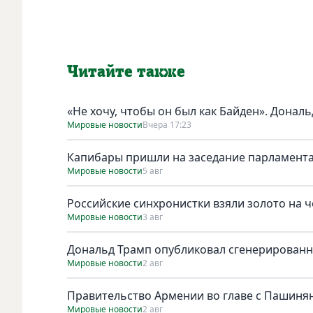
Читайте также
«Не хочу, чтобы он был как Байден». Дональ
Мировые новости
Вчера 17:23
Капибары пришли на заседание парламента
Мировые новости
5 авг
Российские синхронистки взяли золото на 
Мировые новости
3 авг
Дональд Трамп опубликовал сгенерирован
Мировые новости
2 авг
Правительство Армении во главе с Пашинян
Мировые новости
2 авг