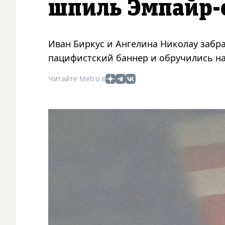
шпиль Эмпайр-
Иван Биркус и Ангелина Николау забр
пацифистский баннер и обручились на
Читайте Metro в