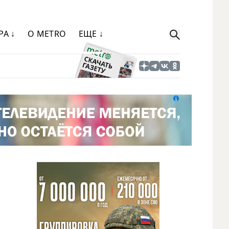
РА ↓
О METRO
ЕЩЕ ↓