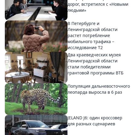
дорог, встретился с «Новыми
людьми»
В Петербурге и
Ленинградской области
растет потребление
мобильного трафика –
исследование T2
Два краеведческих музея
Ленинградской области
стали победителями
грантовой программы ВТБ
Популяция дальневосточного
леопарда выросла в 6 раз
JELAND J6: один кроссовер
для разных сценариев