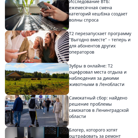
Исследование ВТБ:
ежемесячная смена
категорий кешбэка создает
волны спроса
Т2 перезапускает программу
"Выгодно вместе" – теперь и
для абонентов других
операторов
Зубры в онлайне: Т2
оцифровал места отдыха и
наблюдения за дикими
животными в Ленобласти
Самокатный сбор: найдено
решение проблемы
самокатов в Ленинградской
области
Блогер, которого хотят
оштрафовать за ремонт