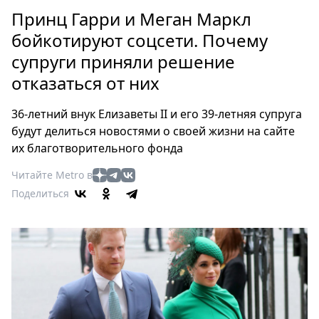
Петербург
Принц Гарри и Меган Маркл
Россия
бойкотируют соцсети. Почему
Мир
супруги приняли решение
Здоровье
отказаться от них
Еда
Туризм
36-летний внук Елизаветы II и его 39-летняя супруга
Мода
будут делиться новостями о своей жизни на сайте
Театр
их благотворительного фонда
Кино
Читайте Metro в
Афиша
Поделиться
Книги
Выставки
Пресс-
релизы
О
Metro
Стримы