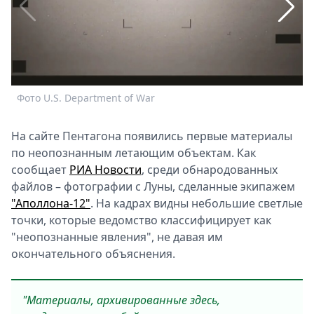
Спецпроекты
Звезды
Выборы
2026
Скачай
Фото U.S. Department of War
Ф
Metro
На сайте Пентагона появились первые материалы
по неопознанным летающим объектам. Как
сообщает
РИА Новости
, среди обнародованных
файлов – фотографии с Луны, сделанные экипажем
"Аполлона-12"
. На кадрах видны небольшие светлые
точки, которые ведомство классифицирует как
"неопознанные явления", не давая им
окончательного объяснения.
"Материалы, архивированные здесь,