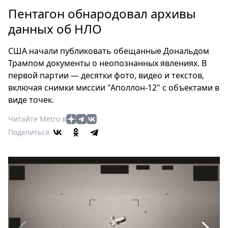
Петербург
Пентагон обнародовал архивы
Россия
данных об НЛО
Мир
Здоровье
США начали публиковать обещанные Дональдом
Еда
Трампом документы о неопознанных явлениях. В
Туризм
первой партии — десятки фото, видео и текстов,
Мода
включая снимки миссии "Аполлон-12" с объектами в
Театр
виде точек.
Кино
Читайте Metro в
Афиша
Поделиться
Книги
Выставки
Пресс-
релизы
О
Metro
Стримы