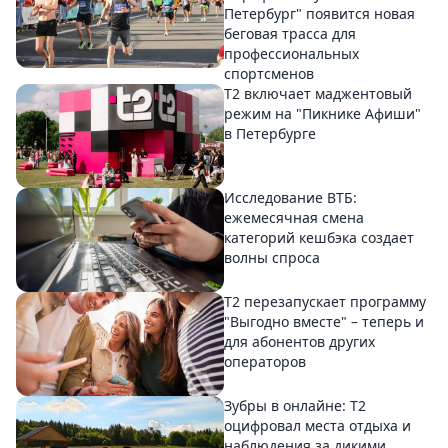
Петербург" появится новая
беговая трасса для
профессиональных
спортсменов
Т2 включает маджентовый
режим на "Пикнике Афиши"
в Петербурге
Исследование ВТБ:
ежемесячная смена
категорий кешбэка создает
волны спроса
Т2 перезапускает программу
"Выгодно вместе" – теперь и
для абонентов других
операторов
Зубры в онлайне: Т2
оцифровал места отдыха и
наблюдения за дикими