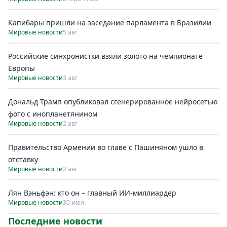
Капибары пришли на заседание парламента в Бразилии
Мировые новости
5 авг
Российские синхронистки взяли золото на чемпионате
Европы
Мировые новости
3 авг
Дональд Трамп опубликовал сгенерированное нейросетью
фото с инопланетянином
Мировые новости
2 авг
Правительство Армении во главе с Пашиняном ушло в
отставку
Мировые новости
2 авг
Лян Вэньфэн: кто он – главный ИИ-миллиардер
Мировые новости
30 июл
Последние новости