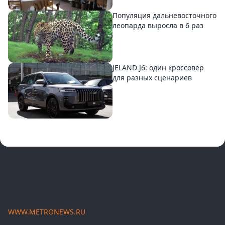
Популяция дальневосточного
леопарда выросла в 6 раз
JELAND J6: один кроссовер
для разных сценариев
WWW.METRONEWS.RU