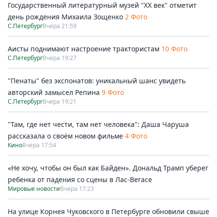
Государственный литературный музей "ХХ век" отметит
день рождения Михаила Зощенко
2 Фото
С.Петербург
Вчера 21:59
Аисты поднимают настроение трактористам
10 Фото
С.Петербург
Вчера 19:27
"Пенаты" без экспонатов: уникальный шанс увидеть
авторский замысел Репина
9 Фото
С.Петербург
Вчера 19:21
"Там, где нет чести, там нет человека": Даша Чаруша
рассказала о своём новом фильме
4 Фото
Кино
Вчера 17:54
«Не хочу, чтобы он был как Байден». Дональд Трамп уберег
ребенка от падения со сцены в Лас-Вегасе
Мировые новости
Вчера 17:23
На улице Корнея Чуковского в Петербурге обновили свыше