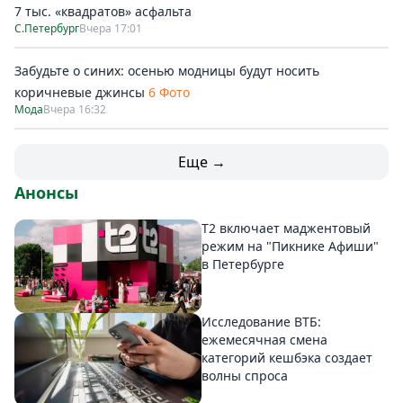
7 тыс. «квадратов» асфальта
С.Петербург
Вчера 17:01
Забудьте о синих: осенью модницы будут носить
коричневые джинсы
6 Фото
Мода
Вчера 16:32
Еще →
Анонсы
Т2 включает маджентовый
режим на "Пикнике Афиши"
в Петербурге
Исследование ВТБ:
ежемесячная смена
категорий кешбэка создает
волны спроса