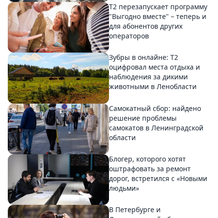
Т2 перезапускает программу
"Выгодно вместе" – теперь и
для абонентов других
операторов
Зубры в онлайне: Т2
оцифровал места отдыха и
наблюдения за дикими
животными в Ленобласти
Самокатный сбор: найдено
решение проблемы
самокатов в Ленинградской
области
Блогер, которого хотят
оштрафовать за ремонт
дорог, встретился с «Новыми
людьми»
В Петербурге и