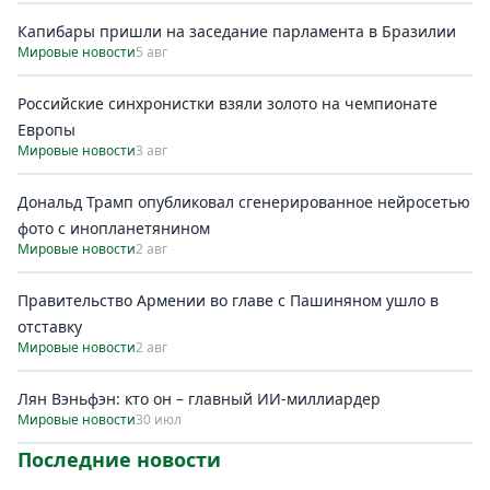
Капибары пришли на заседание парламента в Бразилии
Мировые новости
5 авг
Российские синхронистки взяли золото на чемпионате
Европы
Мировые новости
3 авг
Дональд Трамп опубликовал сгенерированное нейросетью
фото с инопланетянином
Мировые новости
2 авг
Правительство Армении во главе с Пашиняном ушло в
отставку
Мировые новости
2 авг
Лян Вэньфэн: кто он – главный ИИ-миллиардер
Мировые новости
30 июл
Последние новости