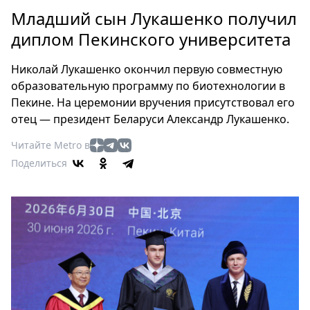
Петербург
Младший сын Лукашенко получил
Россия
диплом Пекинского университета
Мир
Здоровье
Николай Лукашенко окончил первую совместную
Еда
образовательную программу по биотехнологии в
Туризм
Пекине. На церемонии вручения присутствовал его
Мода
отец — президент Беларуси Александр Лукашенко.
Театр
Читайте Metro в
Кино
Поделиться
Афиша
Книги
Выставки
Пресс-
релизы
О
Metro
Стримы