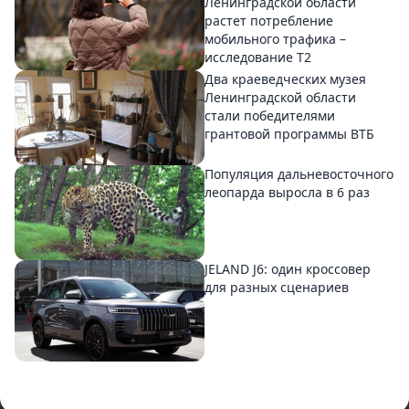
Ленинградской области
растет потребление
мобильного трафика –
исследование T2
Два краеведческих музея
Ленинградской области
стали победителями
грантовой программы ВТБ
Популяция дальневосточного
леопарда выросла в 6 раз
JELAND J6: один кроссовер
для разных сценариев