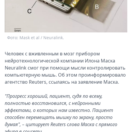
Спецпроекты
Звезды
Выборы
2026
Скачай
Фото: Mask et al / Neuralink.
Metro
Человек с вживленным в мозг прибором
нейротехнологической компании Илона Маска
Neuralink смог при помощи мысли контролировать
компьютерную мышь. Об этом проинформировало
агентство Reuters, ссылаясь на заявление Маска.
"Прогресс хороший, пациент, судя по всему,
полностью восстановился, с нейронными
эффектами, о которых нам известно. Пациент
способен перемещать мышку по экрану, просто
думая", – цитирует Reuters слова Маска с прямого
эфира в соцсети.