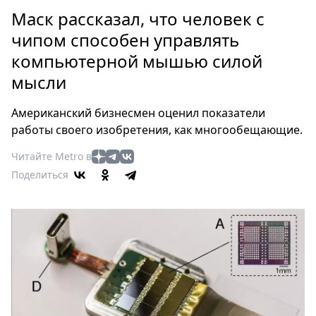
Петербург
Маск рассказал, что человек с
Россия
чипом способен управлять
Мир
компьютерной мышью силой
Здоровье
мысли
Еда
Туризм
Американский бизнесмен оценил показатели
Мода
работы своего изобретения, как многообещающие.
Театр
Читайте Metro в
Кино
Поделиться
Афиша
Книги
Выставки
Пресс-
релизы
О
Metro
Стримы