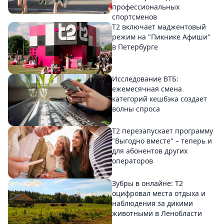
профессиональных
спортсменов
Т2 включает маджентовый
режим на "Пикнике Афиши"
в Петербурге
Исследование ВТБ:
ежемесячная смена
категорий кешбэка создает
волны спроса
Т2 перезапускает программу
"Выгодно вместе" – теперь и
для абонентов других
операторов
Зубры в онлайне: Т2
оцифровал места отдыха и
наблюдения за дикими
животными в Ленобласти